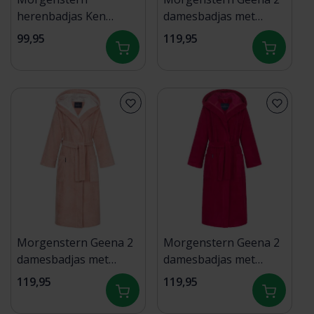
herenbadjas Ken
damesbadjas met
marine Maat M
capuchon Puderrosa L
99,95
119,95
Morgenstern Geena 2
Morgenstern Geena 2
damesbadjas met
damesbadjas met
capuchon Puderrosa S
capuchon Kirschrot XL
119,95
119,95