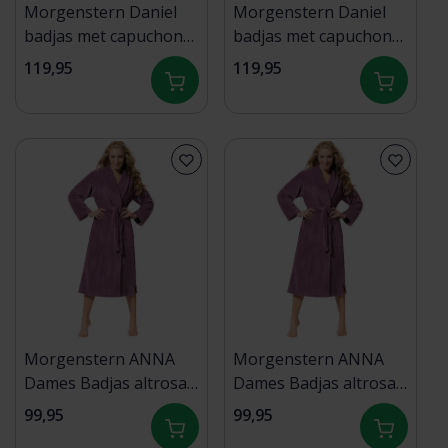
Morgenstern Daniel
Morgenstern Daniel
badjas met capuchon
badjas met capuchon
Terra/Grijsbruin L
Terra/Grijsbruin M
119,95
119,95
Morgenstern ANNA
Morgenstern ANNA
Dames Badjas altrosa
Dames Badjas altrosa
XL
L
99,95
99,95