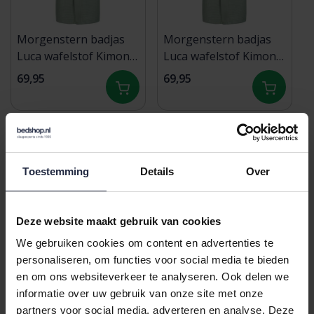
Morgenstern badjas
Morgenstern badjas
Luca wafelstof Kimono
Luca wafelstof Kimono
120cm Olijf Maat XL
120cm Olijf Maat M
69,95
69,95
Toestemming
Details
Over
Deze website maakt gebruik van cookies
We gebruiken cookies om content en advertenties te
personaliseren, om functies voor social media te bieden
en om ons websiteverkeer te analyseren. Ook delen we
Morgenstern Geena 2
Morgenstern Geena 2
informatie over uw gebruik van onze site met onze
damesbadjas met
damesbadjas met
partners voor social media, adverteren en analyse. Deze