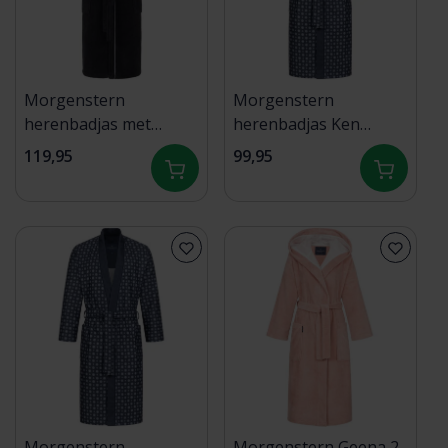
Morgenstern
Morgenstern
herenbadjas met
herenbadjas Ken
capuchon Daniel
marine Maat XXL
119,95
99,95
chromezwart/petrol
Maat M
Morgenstern
Morgenstern Geena 2