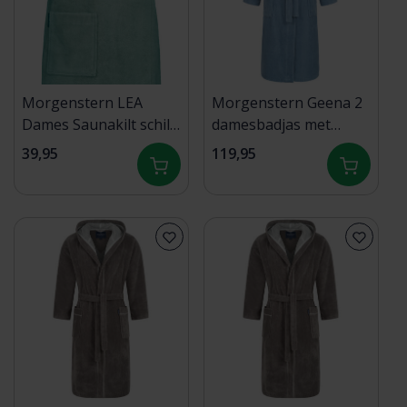
Morgenstern LEA
Morgenstern Geena 2
Dames Saunakilt schilf
damesbadjas met
70/150 cm
capuchon Jeansblau XL
39,95
119,95