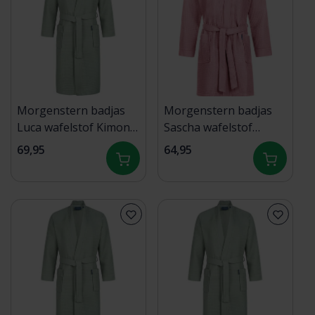
Morgenstern badjas
Morgenstern badjas
Luca wafelstof Kimono
Sascha wafelstof
120cm Olijf S
Kimono 100cm
69,95
64,95
Poederroze Maat L