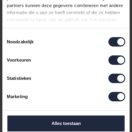
capuchon Kirschrot L
capuchon Kirschrot S
119,95
119,95
partners kunnen deze gegevens combineren met andere
informatie die u aan ze heeft verstrekt of die ze hebben
verzameld op basis van uw gebruik van hun services.
Toestemmingsselectie
Noodzakelijk
Voorkeuren
Statistieken
Morgenstern Geena 2
Morgenstern Daniel
damesbadjas met
badjas met capuchon
Marketing
capuchon Puderrosa
Marine/Blauw L
119,95
119,95
XL
Alles toestaan