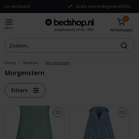
stuurd.
Gratis verzending vanaf €50,-
0
Menu
Winkelwagen
Home
Merken
Morgenstern
Morgenstern
Filters