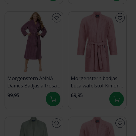
Morgenstern ANNA
Morgenstern badjas
Dames Badjas altrosa
Luca wafelstof Kimono
M
120cm Poederrose XL
99,95
69,95