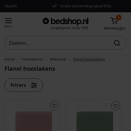
d.
Gratis verzending vanaf €50,-
0
Menu
Winkelwagen
Home
Hoeslakens
Materiaal
Flanel hoeslakens
Flanel hoeslakens
Filters