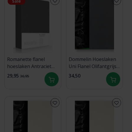
Sale
Romanette flanel
Dommelin Hoeslaken
hoeslaken Antraciet
Uni Flanel Olifantgrijs
90x200
80x200/30
29,95
34,50
36,95