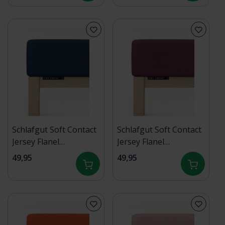
Mid
Schlafgut Soft Contact
Schlafgut Soft Contact
Jersey Flanel
Jersey Flanel
Hoeslaken XL -
Hoeslaken XL -
49,95
49,95
180x200 - 200x200 570
180x200 - 200x200 542
Blue Deep
Purple Deep