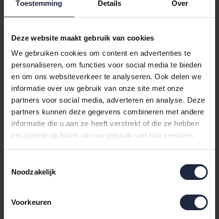
Toestemming
Details
Over
Uni Flanel Ecru
Uni Flanel Wit
80x200/30
180x210/30
34,50
65,00
Deze website maakt gebruik van cookies
We gebruiken cookies om content en advertenties te
personaliseren, om functies voor social media te bieden
en om ons websiteverkeer te analyseren. Ook delen we
informatie over uw gebruik van onze site met onze
partners voor social media, adverteren en analyse. Deze
partners kunnen deze gegevens combineren met andere
informatie die u aan ze heeft verstrekt of die ze hebben
verzameld op basis van uw gebruik van hun services.
Toestemmingsselectie
Dommelin Hoeslaken
Schlafgut Soft Contact
Noodzakelijk
Uni Flanel Wit
Jersey Flanel
160x200/30
Hoeslaken XL -
57,00
49,95
Voorkeuren
180x200 - 200x200 744
Sand Light