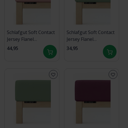
Schlafgut Soft Contact
Schlafgut Soft Contact
Jersey Flanel
Jersey Flanel
Hoeslaken L - 140x200
Hoeslaken S - 90x190 -
44,95
34,95
- 160x200 154 Purple
100x200 665 Green Mid
Mid