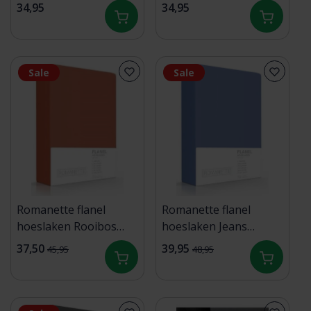
Hoeslaken S - 90x190 -
Hoeslaken S - 90x190 -
34,95
34,95
100x200 690 Green
100x200 556 Grey
Deep
Deep
Sale
Sale
Romanette flanel
Romanette flanel
hoeslaken Rooibos
hoeslaken Jeans
140x200
160x200
37,50
39,95
45,95
48,95