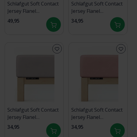
Schlafgut Soft Contact
Schlafgut Soft Contact
Jersey Flanel
Jersey Flanel
Hoeslaken XL -
Hoeslaken S - 90x190 -
49,95
34,95
180x200 - 200x200 665
100x200 542 Purple
Green Mid
Deep
Schlafgut Soft Contact
Schlafgut Soft Contact
Jersey Flanel
Jersey Flanel
Hoeslaken S - 90x190 -
Hoeslaken S - 90x190 -
34,95
34,95
100x200 496 Sand Mid
100x200 154 Purple