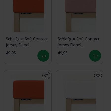
Schlafgut Soft Contact
Schlafgut Soft Contact
Jersey Flanel
Jersey Flanel
Hoeslaken XL -
Hoeslaken XL -
49,95
49,95
180x200 - 200x200 269
180x200 - 200x200 154
Red Mid
Purple Mid