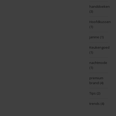
handdoeken
(3)
Hoofdkussen
(1)
janine
(1)
Keukengoed
(1)
nachtmode
(1)
premium
brand
(4)
Tips
(2)
trends
(4)