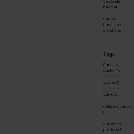
de ideale
badmat
Sauna
badjassen
en lakens
Tags
Bunzlau
Castle
(1)
calida
(1)
Cawo
(3)
dekbedovertrek
(2)
europees
product
(5)