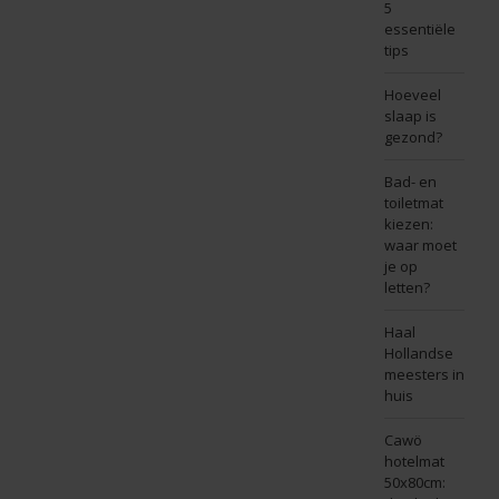
5
essentiële
tips
Hoeveel
slaap is
gezond?
Bad- en
toiletmat
kiezen:
waar moet
je op
letten?
Haal
Hollandse
meesters in
huis
Cawö
hotelmat
50x80cm: