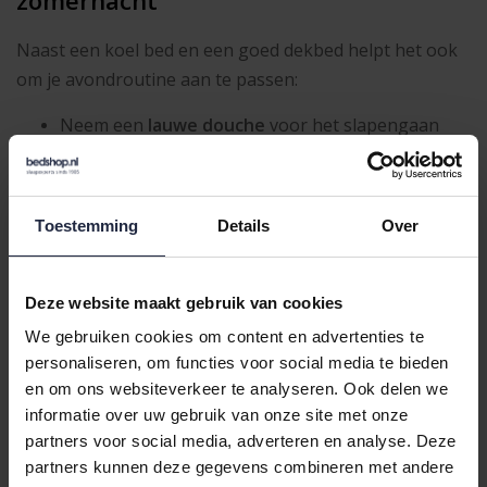
Naast een koel bed en een goed dekbed helpt het ook
om je avondroutine aan te passen:
Neem een
lauwe douche
voor het slapengaan
(kouder werkt averechts!)
Eet licht en
vermijd
alcohol
vlak voor het slapen
Toestemming
Details
Over
Draag een
luchtige pyjama
van katoen of slaap
zonder
Deze website maakt gebruik van cookies
Sta op vaste tijden op, ook in het weekend –
ritme
We gebruiken cookies om content en advertenties te
helpt
!
personaliseren, om functies voor social media te bieden
en om ons websiteverkeer te analyseren. Ook delen we
informatie over uw gebruik van onze site met onze
Slaap lekker, ook in de zomer
partners voor social media, adverteren en analyse. Deze
partners kunnen deze gegevens combineren met andere