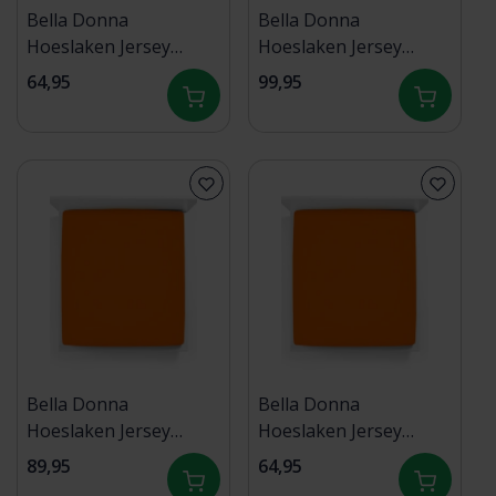
Bella Donna
Bella Donna
Hoeslaken Jersey
Hoeslaken Jersey
Eenpersoons 70x190-
Tweepersoons
64,95
99,95
80x220 cm Cayenne-
140x190-160x220 cm
0715
Cayenne-0715
Bella Donna
Bella Donna
Hoeslaken Jersey
Hoeslaken Jersey
Twijfelaar 120x190-
Eenpersoons 90x190-
89,95
64,95
130x220 cm Cayenne-
100x220 cm Cayenne-