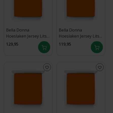
Bella Donna
Bella Donna
Hoeslaken Jersey Lits-
Hoeslaken Jersey Lits-
jumeaux XL 200x220-
jumeaux 180x190-
129,95
119,95
200x240 cm Cayenne-
200x220 cm Cayenne-
0715
0715