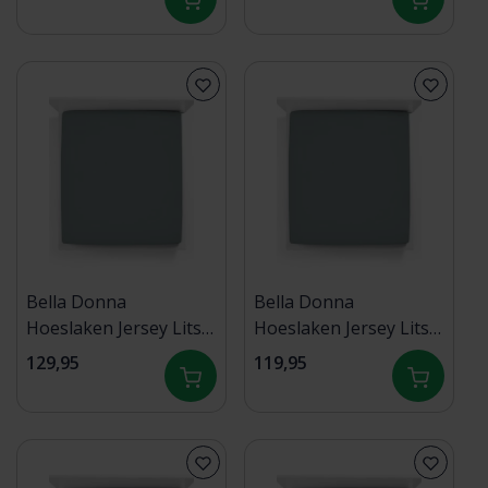
groen - 0634 120/190-
groen - 0634 90/190-
130/220
100/220
Bella Donna
Bella Donna
Hoeslaken Jersey Lits-
Hoeslaken Jersey Lits-
jumeaux XL vintage
Jumeaux vintage grijs -
129,95
119,95
grijs - 0650 200/220-
0650 180/200-200/220
200/240