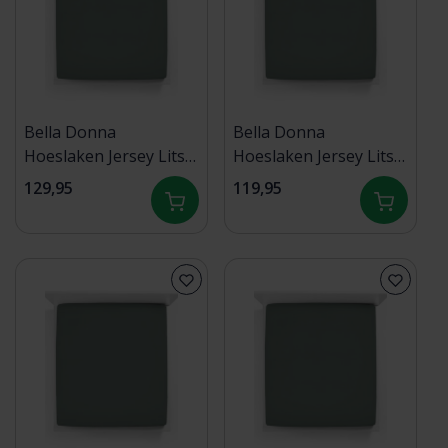
Bella Donna
Bella Donna
Hoeslaken Jersey Lits-
Hoeslaken Jersey Lits-
jumeaux XL vintage
Jumeaux vintage groen
129,95
119,95
groen - 0634 200/220-
- 0634 180/200-
200/240
200/220