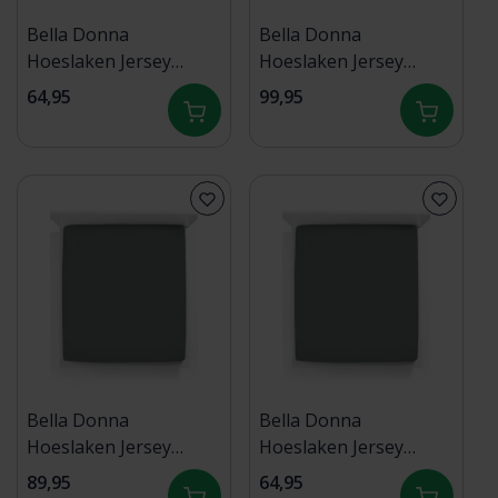
Bella Donna
Bella Donna
Hoeslaken Jersey
Hoeslaken Jersey
Eenpersoons vintage
Tweepersoons vintage
64,95
99,95
groen - 0634 70/190-
groen - 0634 140/190-
80/220
160/220
Bella Donna
Bella Donna
Hoeslaken Jersey
Hoeslaken Jersey
Twijfelaar vintage
Eenpersoons vintage
89,95
64,95