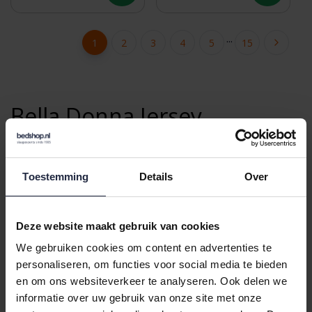
0715
0715
...
1
2
3
4
5
15
Bella Donna Jersey
Hoeslakens: luxe pasvorm
en langdurig slaapcomfort
Toestemming
Details
Over
Een Bella Donna Jersey hoeslaken staat bekend om de
Deze website maakt gebruik van cookies
combinatie van een uitzonderlijk zachte stof, een
nauwkeurige pasvorm en een lange levensduur. Deze
We gebruiken cookies om content en advertenties te
premium hoeslakens zijn gemaakt van hoogwaardige
personaliseren, om functies voor social media te bieden
en om ons websiteverkeer te analyseren. Ook delen we
katoen en voelen soepel aan zonder hun vorm te
informatie over uw gebruik van onze site met onze
verliezen. Dankzij de hoge elasticiteit sluiten ze strak