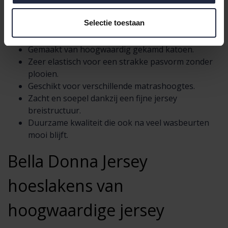
materialen en de verfijnde afwerking.
Selectie toestaan
Belangrijke kenmerken zijn:
Gemaakt van hoogwaardig gekamd katoen.
Zeer elastisch voor een strakke pasvorm zonder
plooien.
Geschikt voor verschillende matrashoogtes.
Zacht en soepel dankzij een fijne jersey
breistructuur.
Duurzame kwaliteit die ook na veel wasbeurten
mooi blijft.
Bella Donna Jersey
hoeslakens van
hoogwaardige jersey