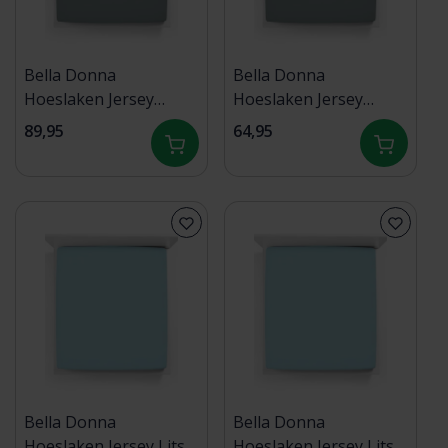
Bella Donna
Bella Donna
Hoeslaken Jersey
Hoeslaken Jersey
Twijfelaar vintage grijs
Eenpersoons vintage
89,95
64,95
- 0650 120/190-
grijs - 0650 90/190-
130/220
100/220
Bella Donna
Bella Donna
Hoeslaken Jersey Lits-
Hoeslaken Jersey Lits-