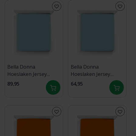
Bella Donna
Bella Donna
Hoeslaken Jersey
Hoeslaken Jersey
Twijfelaar licht
Eenpersoons licht
89,95
64,95
turquoise - 0518
turquoise - 0518
120/190-130/220
90/190-100/220