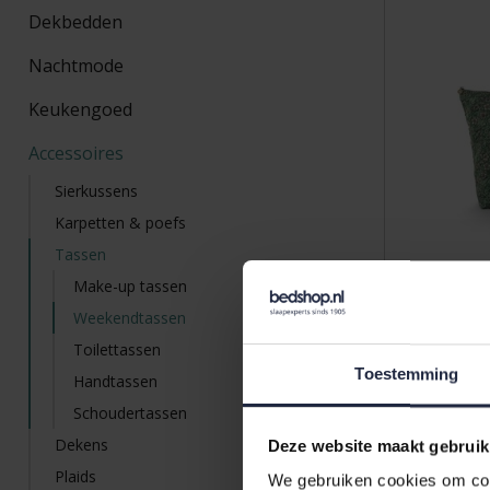
Dekbedden
Nachtmode
Keukengoed
Accessoires
Sierkussens
Karpetten & poefs
Tassen
Make-up tassen
Weekendtassen
Pip Studio
Quilted D
Toilettassen
66x20x44
Toestemming
Handtassen
79,95
Schoudertassen
Dekens
Deze website maakt gebruik
Plaids
We gebruiken cookies om cont