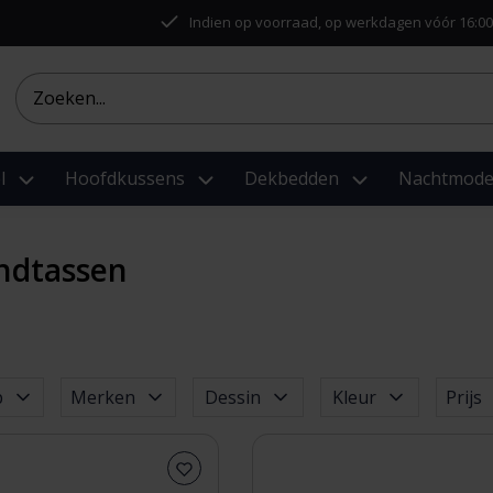
Indien op voorraad, op werkdagen vóór 16:00
l
Hoofdkussens
Dekbedden
Nachtmod
ndtassen
p
Merken
Dessin
Kleur
Prijs