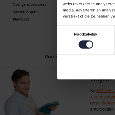
Overige accessoires
websiteverkeer te analyseren
media, adverteren en analys
Spreien & quilts
verstrekt of die ze hebben v
Klamboes
Toestemmingsselectie
Noodzakelijk
Gratis
verzending vanaf €50,-
Ach
Vragen?
Bel
+31 575 -
klantenserv
onze
klanten
antwoorden.