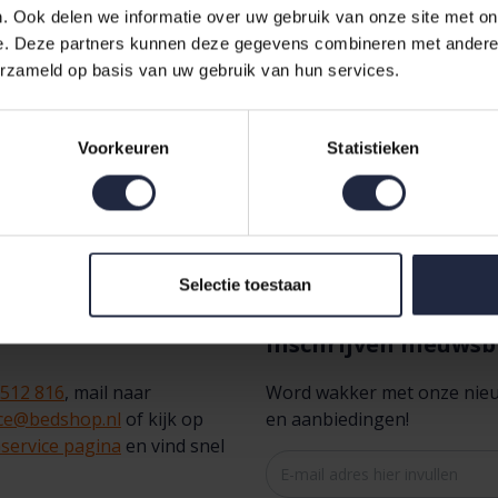
. Ook delen we informatie over uw gebruik van onze site met on
e. Deze partners kunnen deze gegevens combineren met andere i
erzameld op basis van uw gebruik van hun services.
Voorkeuren
Statistieken
Tel
teraf
betalen mogelijk
Gratis
retour vanaf €100,-
be
Selectie toestaan
Inschrijven nieuwsb
 512 816
, mail naar
Word wakker met onze nieuws
ice@bedshop.nl
of kijk op
en aanbiedingen!
service pagina
en vind snel