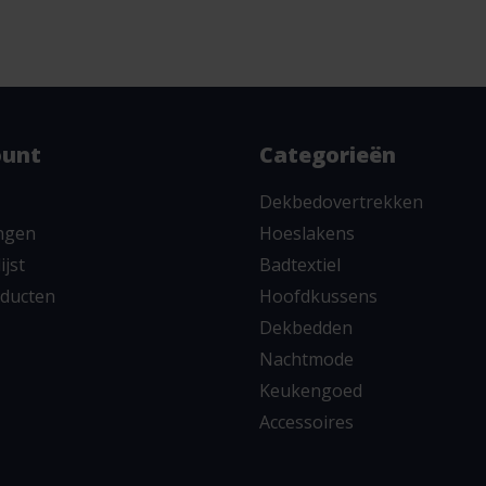
ount
Categorieën
Dekbedovertrekken
ingen
Hoeslakens
ijst
Badtextiel
oducten
Hoofdkussens
Dekbedden
Nachtmode
Keukengoed
Accessoires