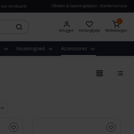
Fillialen & Openingstijden
Klantenservice
 uur verstuurd.
0
Inloggen
Verlanglijstje
Winkelwagen
e
Keukengoed
Accessoires