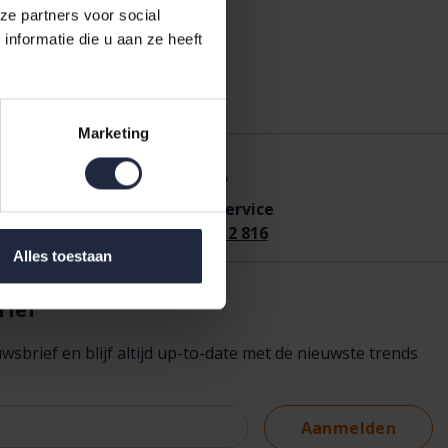
ze partners voor social
nformatie die u aan ze heeft
Marketing
efonisch
bestellen
Klantenservice
l
0575 - 512 816
0575 - 512 816
Alles toestaan
rief
brief en blijf altijd up-to-date met de nieuwste trends
Aanmelden