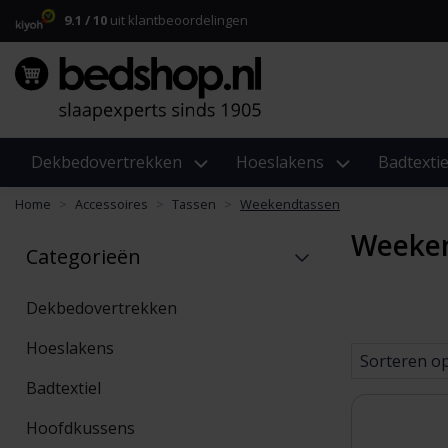
9.1 / 10
uit klantbeoordelingen
Dekbedovertrekken
Hoeslakens
Badtextie
Home
Accessoires
Tassen
Weekendtassen
Weeke
Categorieën
Dekbedovertrekken
Hoeslakens
Sorteren o
Badtextiel
Hoofdkussens