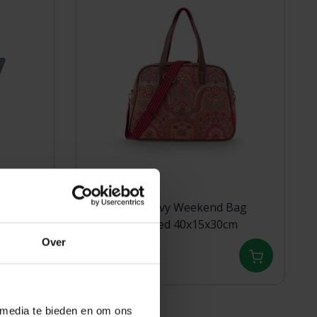
Large
Pip Studio Tovy Weekend Bag
Small Jabali Red 40x15x30cm
Over
89,95
 media te bieden en om ons