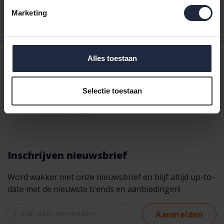
Marketing
Gratis
verzending vanaf €50,-
Alles toestaan
Vragen?
Bel
+31 575 - 512 816
, mail naar
Selectie toestaan
klantenservice@bedshop.nl
of kijk op onze
klantenservice pagina
en vind snel antwoorden.
Inschrijven nieuwsbrief
Word wakker met onze nieuwsbrief en blijf altijd up-to-
date met de nieuwste trends en aanbiedingen!
Aanmelden