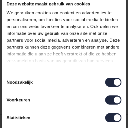
goed mogelijk afhandelen van uw klacht. Uw klacht
Deze website maakt gebruik van cookies
handelen wij -waar mogelijk- binnen 14 dagen af. Heeft
We gebruiken cookies om content en advertenties te
het afhandelen van uw klacht meer tijd nodig? Dan
personaliseren, om functies voor social media te bieden
laten wij u dit uiteraard weten. Hierover zult u in dit
en om ons websiteverkeer te analyseren. Ook delen we
geval van ons een mailtje ontvangen.
informatie over uw gebruik van onze site met onze
partners voor social media, adverteren en analyse. Deze
Bent u ontevreden over onze klachtafhandeling en/of
partners kunnen deze gegevens combineren met andere
klantenservice? Dan kunt u contact opnemen met de
informatie die u aan ze heeft verstrekt of die ze hebben
afdeling bemiddeling van Stichting Webshop Keurmerk
verzameld op basis van uw gebruik van hun services.
waar Bedshop.nl bij is aangesloten. Mocht de
bemiddelingspoging om enige reden niet tot een
Toestemmingsselectie
Noodzakelijk
bevredigende oplossing leiden, dan bestaat de
mogelijkheid om uw geschil voor te leggen aan de
Geschillencommissie (SGC).
Voorkeuren
Statistieken