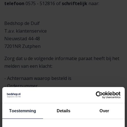
telefoon
0575 - 512816 of
schriftelijk
naar:
Bedshop de Duif
T.a.v. klantenservice
Nieuwstad 44-48
7201NR Zutphen
Zorg dat u de volgende informatie paraat heeft bij het
melden van een klacht:
- Achternaam waarop besteld is
- Ordernummer
- Omschrijving product
- Indien mogelijk ontvangen we graag foto's van de
klacht
Toestemming
Details
Over
Deze informatie helpt ons enorm bij het zo snel en