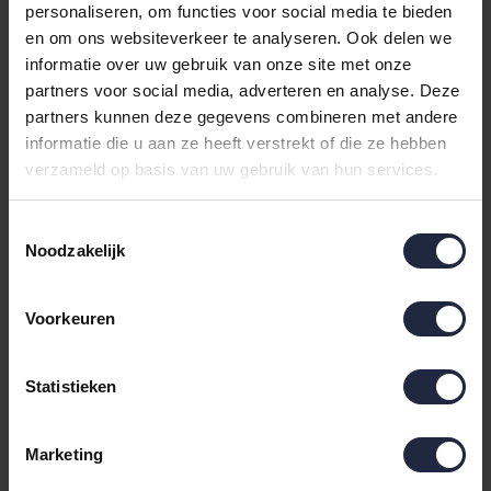
personaliseren, om functies voor social media te bieden
en om ons websiteverkeer te analyseren. Ook delen we
informatie over uw gebruik van onze site met onze
Sale
partners voor social media, adverteren en analyse. Deze
partners kunnen deze gegevens combineren met andere
informatie die u aan ze heeft verstrekt of die ze hebben
verzameld op basis van uw gebruik van hun services.
Toestemmingsselectie
Noodzakelijk
Pip Studio Bailamos
Essenza Luise roll
Roll Cushion Zand
cushion 22x50 Mauve
Voorkeuren
22x70 cm
Wine
29,95
32,95
39,95
Statistieken
Sale
Marketing