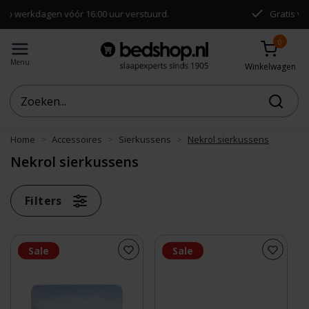
gen vóór 16:00 uur verstuurd.
Gratis verzending v
0
Menu
Winkelwagen
Home
Accessoires
Sierkussens
Nekrol sierkussens
Nekrol sierkussens
Filters
Sale
Sale