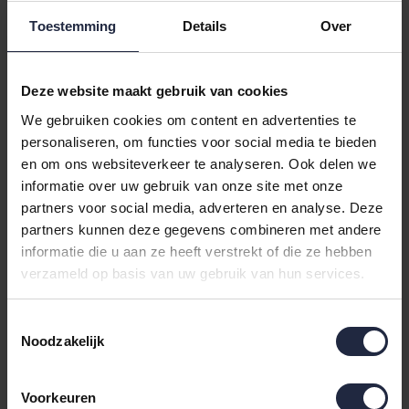
Dekbedovertrek
Dekbedovertrek
Toestemming
Details
Over
Daydream creamtan
Daydream creamtan
169,95
89,95
200x200/220
140x200/220
Deze website maakt gebruik van cookies
We gebruiken cookies om content en advertenties te
personaliseren, om functies voor social media te bieden
en om ons websiteverkeer te analyseren. Ook delen we
informatie over uw gebruik van onze site met onze
partners voor social media, adverteren en analyse. Deze
partners kunnen deze gegevens combineren met andere
informatie die u aan ze heeft verstrekt of die ze hebben
verzameld op basis van uw gebruik van hun services.
Vandyck
Vandyck
Toestemmingsselectie
Dekbedovertrek Loma
Dekbedovertrek Loma
Noodzakelijk
stone 240x200/220
stone 200x200/220
139,95
129,95
Voorkeuren