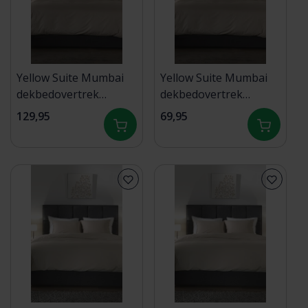
Yellow Suite Mumbai
Yellow Suite Mumbai
dekbedovertrek
dekbedovertrek
240x200/220 Dollar
140x200/220 Dollar
129,95
69,95
Sand
Sand