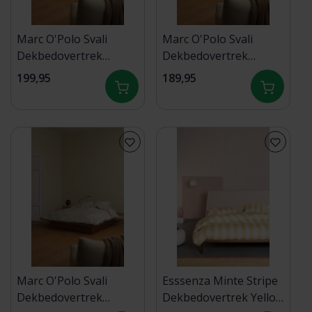
Marc O'Polo Svali
Marc O'Polo Svali
Dekbedovertrek
Dekbedovertrek
Oatmeal 240x200/220
Oatmeal 200x200/220
199,95
189,95
Marc O'Polo Svali
Esssenza Minte Stripe
Dekbedovertrek
Dekbedovertrek Yellow