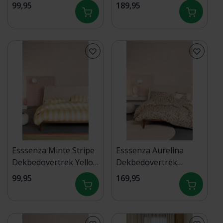
Oatmeal 140x200/220
straw - Vanilla
99,95
189,95
200x200/220
Esssenza Minte Stripe
Esssenza Aurelina
Dekbedovertrek Yellow
Dekbedovertrek
straw - Vanilla
Oatmeal 200x200/220
99,95
169,95
140x200/220