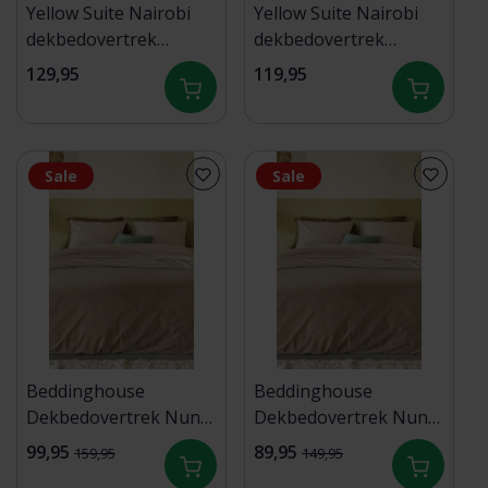
Yellow Suite Nairobi
Yellow Suite Nairobi
dekbedovertrek
dekbedovertrek
240x200/220 Dollar
200x200/220 Dollar
129,95
119,95
Sand
Sand
Sale
Sale
Beddinghouse
Beddinghouse
Dekbedovertrek Nuno
Dekbedovertrek Nuno
Zand 240x200/220 cm
Zand 200x200/220 cm
99,95
89,95
159,95
149,95