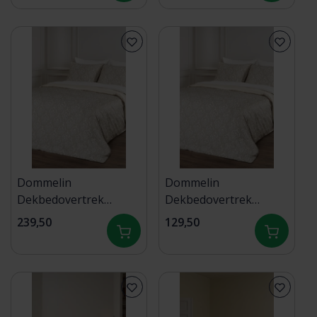
Dommelin
Dommelin
Dekbedovertrek
Dekbedovertrek
Fortuna Satijn 400tc
Fortuna Satijn 400tc
239,50
129,50
Multi-Camel
Multi-Camel
240x200/220
140x200/220