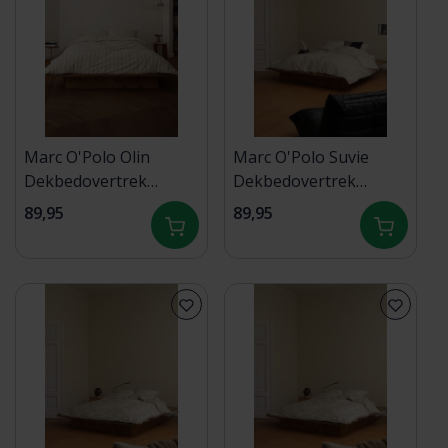
Marc O'Polo Olin
Marc O'Polo Suvie
Dekbedovertrek
Dekbedovertrek
Oatmeal 140x200/220
Oatmeal 140x200/220
89,95
89,95