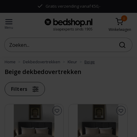
.
Gratis verzending vanaf €50,-
0
Menu
Winkelwagen
Home
Dekbedovertrekken
Kleur
Beige
Beige dekbedovertrekken
Filters