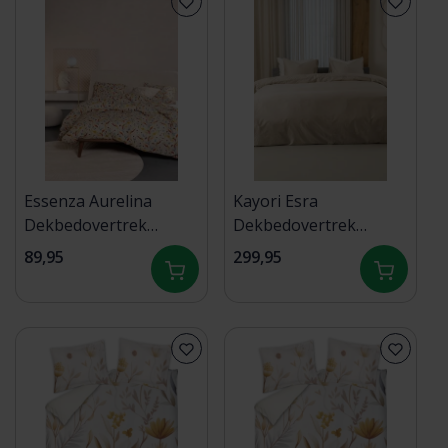
Essenza Aurelina
Kayori Esra
Dekbedovertrek
Dekbedovertrek
Oatmeal 140x200/220
Egyptisch Satijn
89,95
299,95
240x200220 Zand