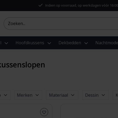
Indien op voorraad, op werkdagen vóór 16:00
l
Hoofdkussens
Dekbedden
Nachtmod
kussenslopen
p
Merken
Materiaal
Dessin
K