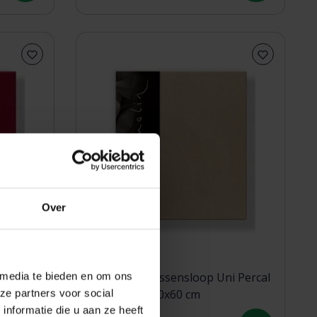
Over
 media te bieden en om ons
 Percal
Dommelin Kussensloop Uni Percal
ze partners voor social
200TC Cafe 40x60 cm
nformatie die u aan ze heeft