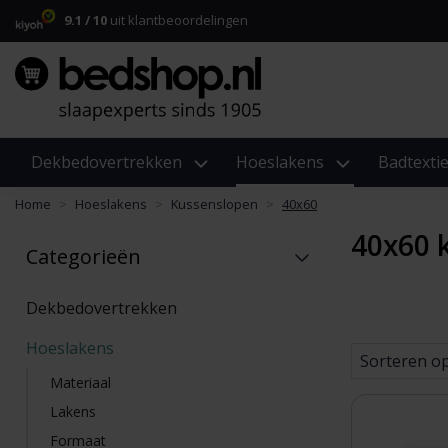
9.1 / 10
uit klantbeoordelingen
Dekbedovertrekken
Hoeslakens
Badtextie
Home
Hoeslakens
Kussenslopen
40x60
40x60 
Categorieën
Dekbedovertrekken
Hoeslakens
Sorteren o
Materiaal
Lakens
Formaat