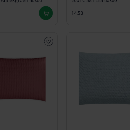
 Antiekgroen 40x60
200TC 581 Lila 40x60
14,50