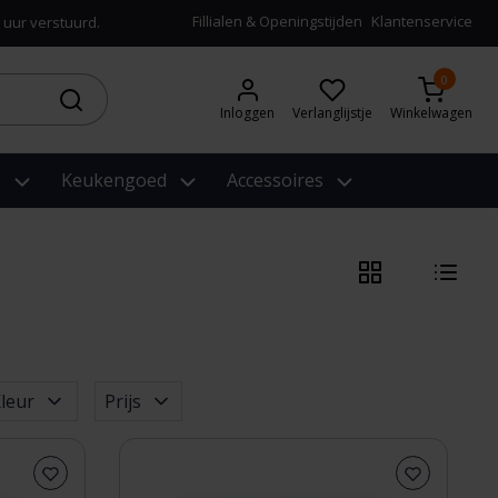
Fillialen & Openingstijden
Klantenservice
 uur verstuurd.
0
Inloggen
Verlanglijstje
Winkelwagen
e
Keukengoed
Accessoires
leur
Prijs