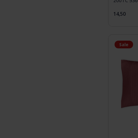
200TC 536
14,50
Sale