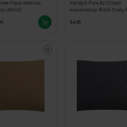
ome Pique wildrose
Vandyck Pure 82 G.Dyed
op (40x55)
kussensloop 40x55 Dusty 
95
34,95