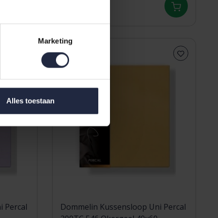
14,50
Marketing
Alles toestaan
 Percal
Dommelin Kussensloop Uni Percal