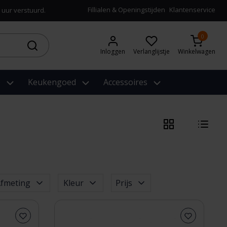
Fillialen & Openingstijden
Klantenservice
 uur verstuurd.
0
Inloggen
Verlanglijstje
Winkelwagen
e
Keukengoed
Accessoires
fmeting
Kleur
Prijs