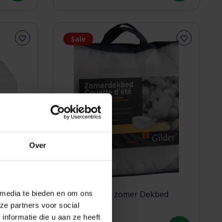
Sale
Over
 media te bieden en om ons
dons
Gilder Katoen zomer Dekbed
ze partners voor social
135x200
nformatie die u aan ze heeft