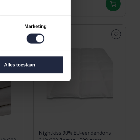
49,95
67,95
Marketing
Alles toestaan
Nightkiss 90% EU-eendendons