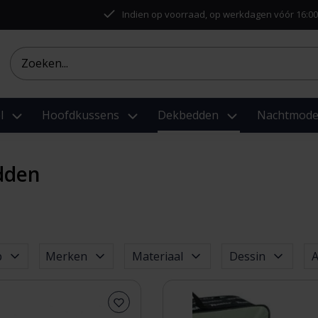
Indien op voorraad, op werkdagen vóór 16:00
l
Hoofdkussens
Dekbedden
Nachtmod
dden
p
Merken
Materiaal
Dessin
A