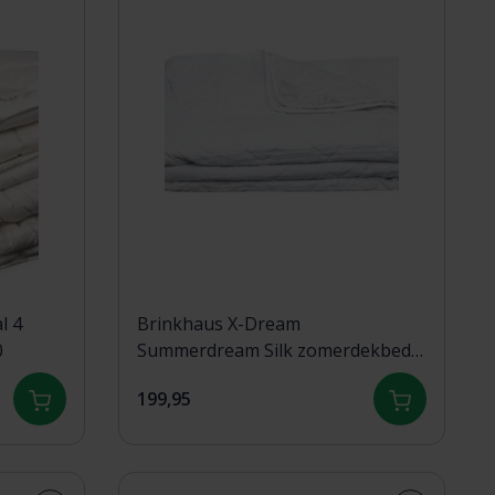
l 4
Brinkhaus X-Dream
0
Summerdream Silk zomerdekbed
240x220
199,95