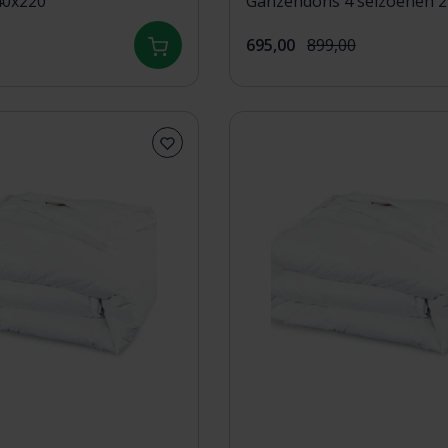
40x220
Ganzendons 4 seizoenen 
695,00
899,00