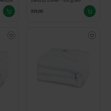
240x200
240x220 Zomer - 520 gram
339,00