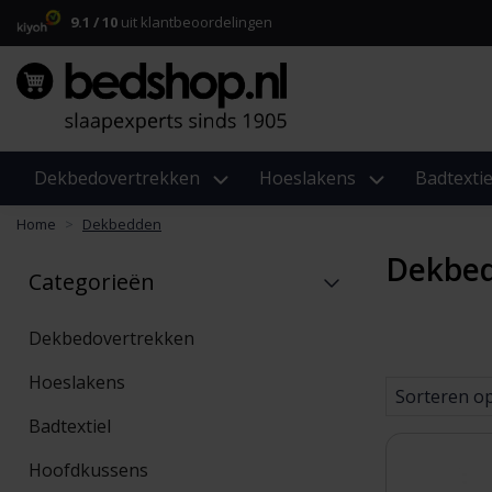
9.1 / 10
uit klantbeoordelingen
Dekbedovertrekken
Hoeslakens
Badtextie
Home
Dekbedden
Dekbe
Categorieën
Dekbedovertrekken
Hoeslakens
Sorteren o
Badtextiel
Hoofdkussens