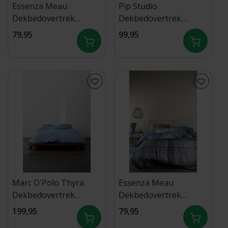
Essenza Meau
Pip Studio
Dekbedovertrek
Dekbedovertrek
140x200/220 Mauve
Matata Rood
79,95
99,95
wine
140x200/220 cm
Marc O'Polo Thyra
Essenza Meau
Dekbedovertrek
Dekbedovertrek
Denim blue
140x200/220 Global
199,95
79,95
240x200/220
Ggrey