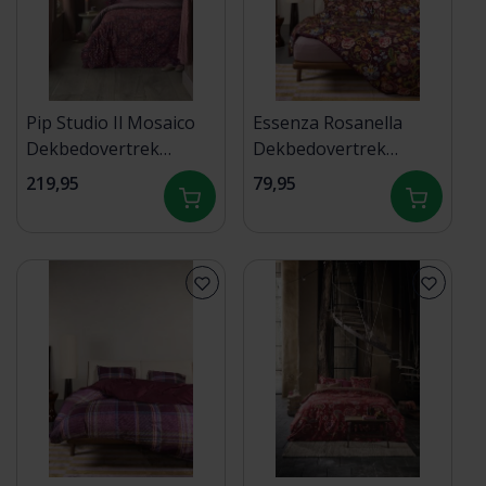
Pip Studio Il Mosaico
Essenza Rosanella
Dekbedovertrek
Dekbedovertrek
Donkerrood
140x200/220 Mauve
219,95
79,95
260x200/220 cm
wine