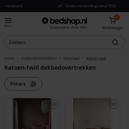
uurd.
Gratis verzending vanaf €50,-
0
Menu
Winkelwagen
Home
Dekbedovertrekken
Materiaal
Katoen-twill
Katoen-twill dekbedovertrekken
Filters