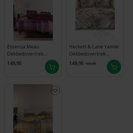
Essenza Meau
Heckett & Lane Yamile
Dekbedovertrek
Dekbedovertrek
200x200/220 Mauve
200x200/220 Natural
149,95
149,95
169,95
wine