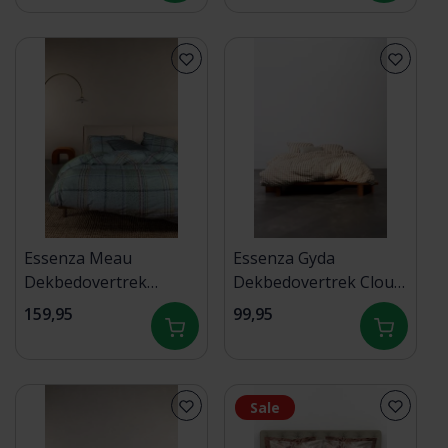
Essenza Meau
Essenza Gyda
Dekbedovertrek
Dekbedovertrek Cloud
240x200/220 Basil
pink 140x200/220
159,95
99,95
green
Sale