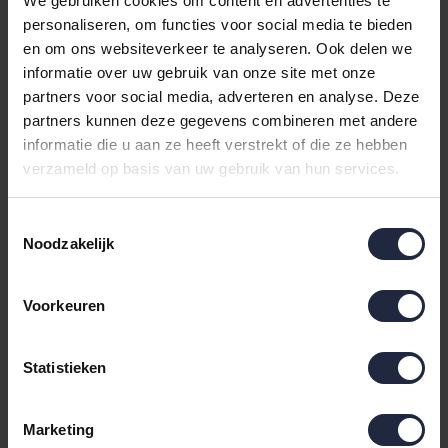
We gebruiken cookies om content en advertenties te
stof willen die dagelijks prettig aanvoelt. De stof wordt
personaliseren, om functies voor social media te bieden
gemaakt van 100 procent
katoen
en geweven in een
en om ons websiteverkeer te analyseren. Ook delen we
diagonale twillstructuur. Dat zorgt voor een soepel
informatie over uw gebruik van onze site met onze
vallend dekbedovertrek dat steviger aanvoelt dan
partners voor social media, adverteren en analyse. Deze
perkal
en rustiger ligt dan gladde katoenvarianten. In
partners kunnen deze gegevens combineren met andere
gebruik betekent dit minder geschuif, meer
informatie die u aan ze heeft verstrekt of die ze hebben
verzameld op basis van uw gebruik van hun services.
warmtebeleving en een stabiel slaapklimaat.
Katoen twill
Toestemmingsselectie
Noodzakelijk
dekbedovertrekken en wat
Voorkeuren
de twill weving doet met
comfort
Statistieken
De diagonale weving is bepalend voor het karakter van
Marketing
katoen twill dekbedovertrekken. In tegenstelling tot