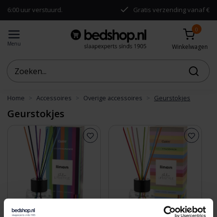
00 uur verstuurd.
Gratis verzending vanaf €50,-
0
Menu
Winkelwagen
Home
Accessoires
Overige accessoires
Geurstokjes
Geurstokjes