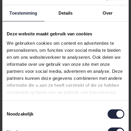
Cawö Room Fregrance
Cawö Room Fregrance
Toestemming
Details
Over
84
25
Pine/Jasmin/Gardenia
Pine/Jasmin/Gardenia
21,95
21,95
geurstokjes
geurstokjes
Deze website maakt gebruik van cookies
We gebruiken cookies om content en advertenties te
personaliseren, om functies voor social media te bieden
en om ons websiteverkeer te analyseren. Ook delen we
informatie over uw gebruik van onze site met onze
50,-
Achteraf
betalen mogelijk
partners voor social media, adverteren en analyse. Deze
partners kunnen deze gegevens combineren met andere
informatie die u aan ze heeft verstrekt of die ze hebben
verzameld op basis van uw gebruik van hun services.
Vragen?
Toestemmingsselectie
Bel
+31 575 - 512 816
, mail naar
Noodzakelijk
klantenservice@bedshop.nl
of kijk op onze
klantenservice pagina
en vind snel antwoorden.