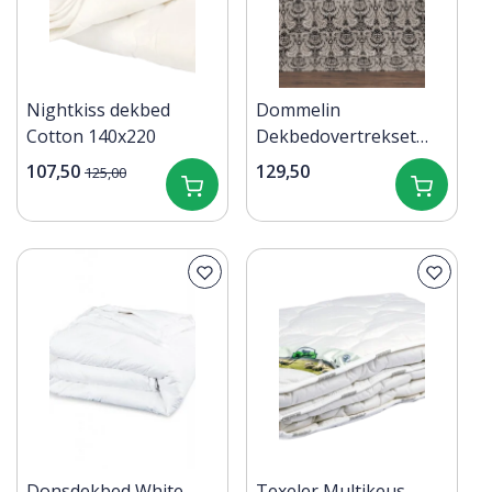
Nightkiss dekbed
Dommelin
Cotton 140x220
Dekbedovertrekset
Lecce Satijn 400tc
107,50
129,50
125,00
Zwart-Camel
140x200/220 cm
Donsdekbed White
Texeler Multikeus