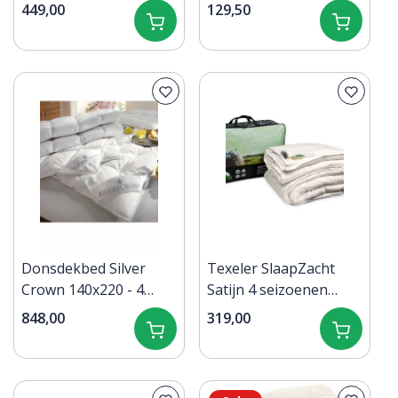
Magnolia Satijn 400tc
449,00
129,50
Zwart 140x200/220 cm
Donsdekbed Silver
Texeler SlaapZacht
Crown 140x220 - 4
Satijn 4 seizoenen
Seizoenen
140x220
848,00
319,00