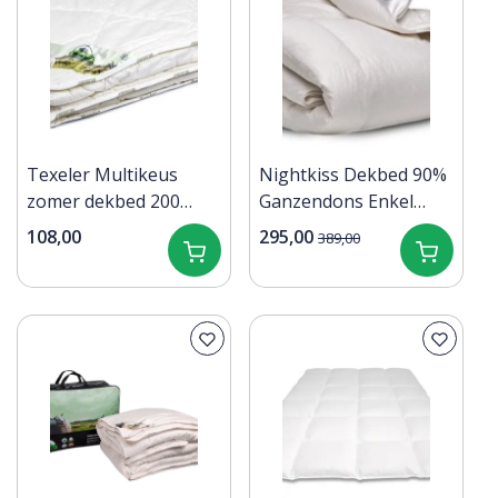
Texeler Multikeus
Nightkiss Dekbed 90%
zomer dekbed 200
Ganzendons Enkel
grams 140x220
140x220
108,00
295,00
389,00