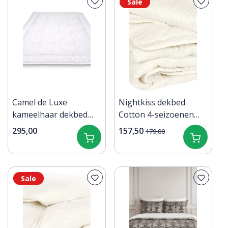
Sale
Camel de Luxe
Nightkiss dekbed
kameelhaar dekbed
Cotton 4-seizoenen
140x220 voor/najaar
140x220
295,00
157,50
179,00
Sale