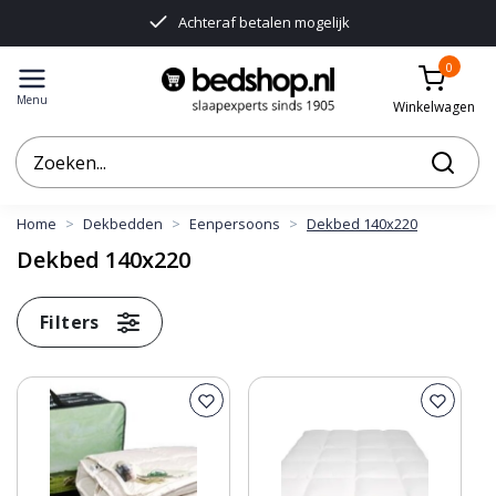
Achteraf betalen mogelijk
In
0
Menu
Winkelwagen
Home
Dekbedden
Eenpersoons
Dekbed 140x220
Dekbed 140x220
Filters