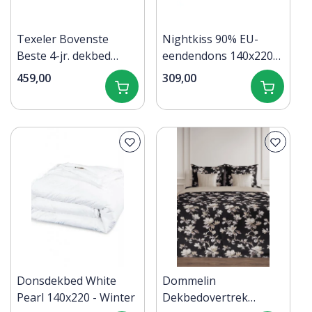
Texeler Bovenste
Nightkiss 90% EU-
Beste 4-jr. dekbed
eendendons 140x220
140x220
Winter - 770 gram
459,00
309,00
Donsdekbed White
Dommelin
Pearl 140x220 - Winter
Dekbedovertrek