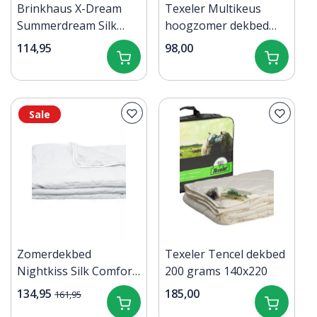
Brinkhaus X-Dream
Texeler Multikeus
Summerdream Silk
hoogzomer dekbed
zomerdekbed 140x220
120 grams 140x220
114,95
98,00
Sale
Zomerdekbed
Texeler Tencel dekbed
Nightkiss Silk Comfort
200 grams 140x220
240x220
134,95
185,00
161,95