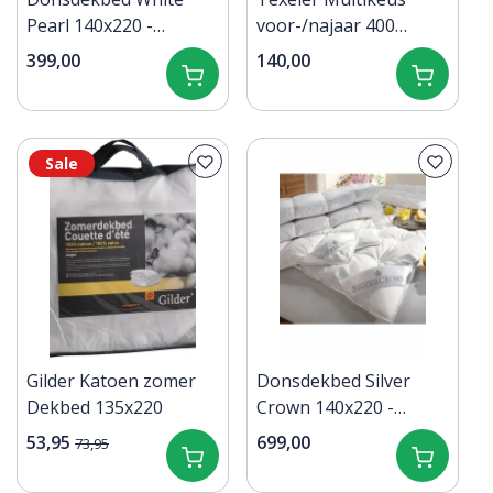
Pearl 140x220 -
voor-/najaar 400
Voor-/Najaar
grams 140x220
399,00
140,00
Sale
Gilder Katoen zomer
Donsdekbed Silver
Dekbed 135x220
Crown 140x220 -
Winter
53,95
699,00
73,95