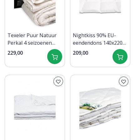
Texeler Puur Natuur
Nightkiss 90% EU-
Perkal 4 seizoenen
eendendons 140x220
Dekbed 140x220
Zomer - 300 gram
229,00
209,00