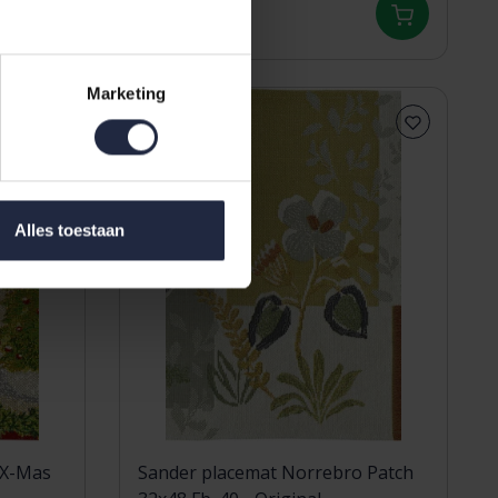
7,95
Marketing
Alles toestaan
 X-Mas
Sander placemat Norrebro Patch