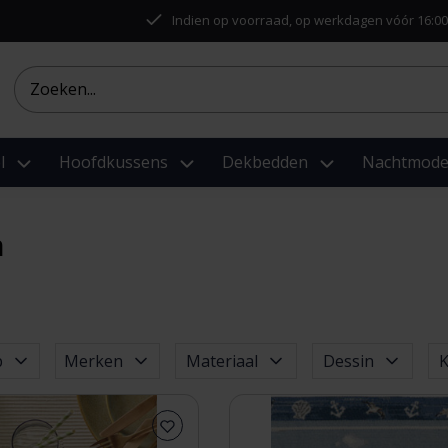
Indien op voorraad, op werkdagen vóór 16:00
l
Hoofdkussens
Dekbedden
Nachtmod
n
p
Merken
Materiaal
Dessin
K