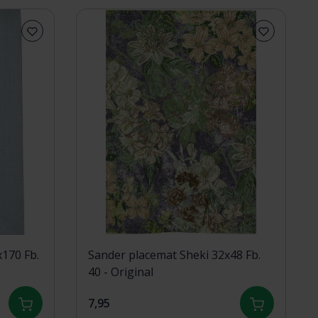
x170 Fb.
Sander placemat Sheki 32x48 Fb.
40 - Original
7,95