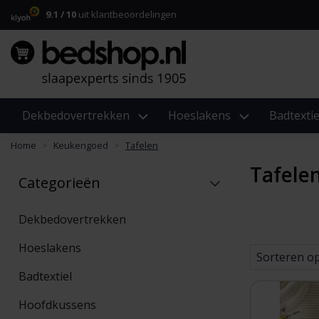
9.1 / 10
uit klantbeoordelingen
Dekbedovertrekken
Hoeslakens
Badtextie
Home
Keukengoed
Tafelen
Tafele
Categorieën
Dekbedovertrekken
Hoeslakens
Sorteren o
Badtextiel
Hoofdkussens