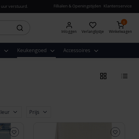
Fillialen & Openingstijden
Klantenservice
 uur verstuurd.
0
Inloggen
Verlanglijstje
Winkelwagen
e
Keukengoed
Accessoires
leur
Prijs