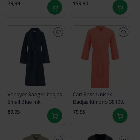
79,99
159,90
Vandyck Ranger badjas
Carl Ross Unisex
Small Blue Ink
Badjas Kimono 38100
Coral/Offwhite M
89,95
79,95