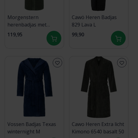
Morgenstern
Cawö Heren Badjas
herenbadjas met
829 Lava L
capuchon Daniel groen
119,95
99,90
Maat M
Vossen Badjas Texas
Cawo Heren Extra licht
winternight M
Kimono 6540 basalt 50