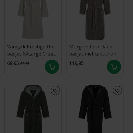
Vandyck Prestige Uni
Morgenstern Daniel
badjas XXLarge Cream
badjas met capuchon
Tan
Terra/Grijsbruin L
69,95
119,95
89,95