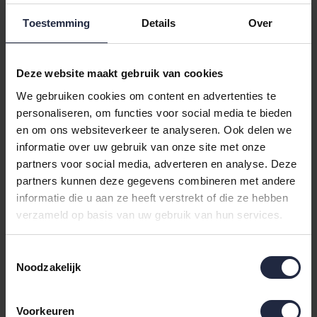
Toestemming
Details
Over
Cawo Heren Home
Cawo Heren Home
Deze website maakt gebruik van cookies
Kimono Uni 828 S blau
Kimono 58 6607 kiesel
We gebruiken cookies om content en advertenties te
99,90
149,90
personaliseren, om functies voor social media te bieden
en om ons websiteverkeer te analyseren. Ook delen we
informatie over uw gebruik van onze site met onze
partners voor social media, adverteren en analyse. Deze
partners kunnen deze gegevens combineren met andere
informatie die u aan ze heeft verstrekt of die ze hebben
verzameld op basis van uw gebruik van hun services.
Toestemmingsselectie
Noodzakelijk
Voorkeuren
Cawo Heren Home
Cawo Heren Home