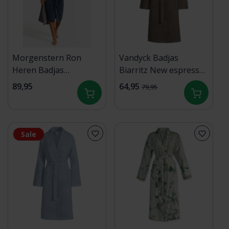
Morgenstern Ron
Vandyck Badjas
Heren Badjas
Biarritz New espresso
marine/grau M
Medium
89,95
64,95
79,95
Sale