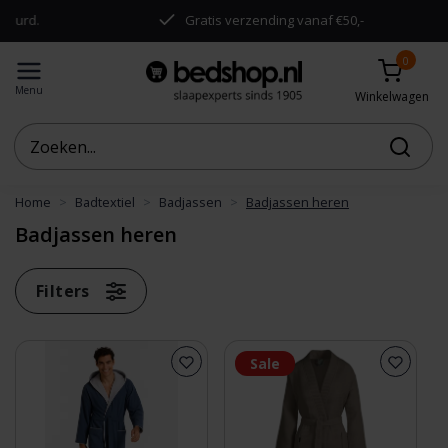
d.
Gratis verzending vanaf €50,-
0
Menu
Winkelwagen
Home
Badtextiel
Badjassen
Badjassen heren
Badjassen heren
Filters
Sale