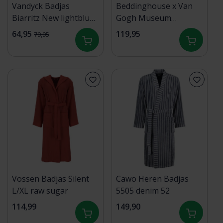
Vandyck Badjas
Beddinghouse x Van
Biarritz New lightblue
Gogh Museum
Medium
Blossom Badjas Groen
64,95
119,95
79,95
S
Vossen Badjas Silent
Cawo Heren Badjas
L/XL raw sugar
5505 denim 52
114,99
149,90