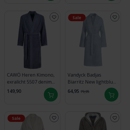
Sale
CAWÖ Heren Kimono,
Vandyck Badjas
exralicht 5507 denim
Biarritz New lightblue
54
XLarge
149,90
64,95
79,95
Sale