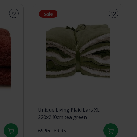
Sale
Unique Living Plaid Lars XL
220x240cm tea green
69,95
89,95