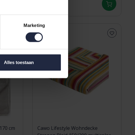
39,95
59,95
Marketing
Alles toestaan
x170 cm
Cawo Lifestyle Wohndecke