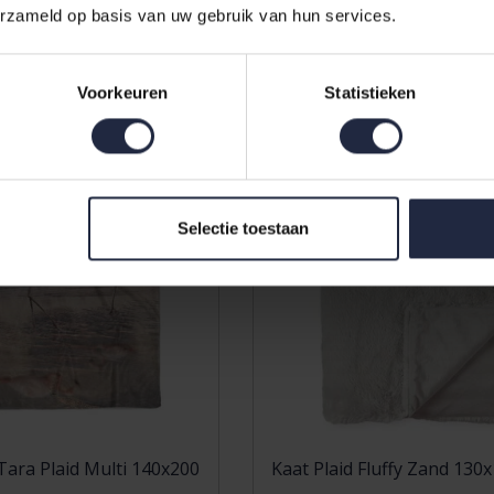
95
79,95
99,95
erzameld op basis van uw gebruik van hun services.
Voorkeuren
Statistieken
Selectie toestaan
Zo! Home Tara Plaid Multi 140x200
Kaat Plaid Fluffy Zand 130