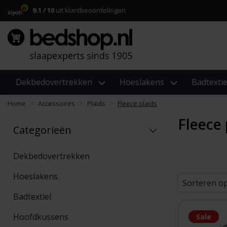
9.1 / 10
uit klantbeoordelingen
Dekbedovertrekken
Hoeslakens
Badtextie
Home
Accessoires
Plaids
Fleece plaids
Fleece 
Categorieën
Dekbedovertrekken
Hoeslakens
Sorteren o
Badtextiel
Hoofdkussens
Sale