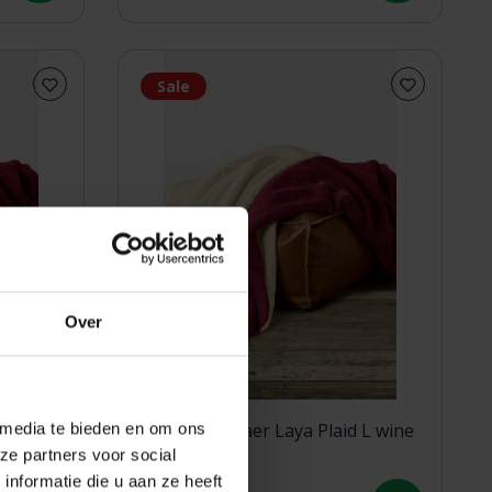
Sale
Over
 media te bieden en om ons
d XL wine
De Witte Lietaer Laya Plaid L wine
ze partners voor social
red
nformatie die u aan ze heeft