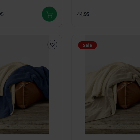
95
44,95
Sale