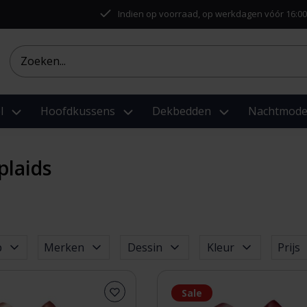
Indien op voorraad, op werkdagen vóór 16:00
l
Hoofdkussens
Dekbedden
Nachtmod
plaids
p
Merken
Dessin
Kleur
Prijs
Sale