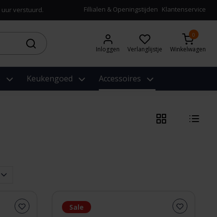
Fillialen & Openingstijden
Klantenservice
 uur verstuurd.
0
Inloggen
Verlanglijstje
Winkelwagen
e
Keukengoed
Accessoires
Sale