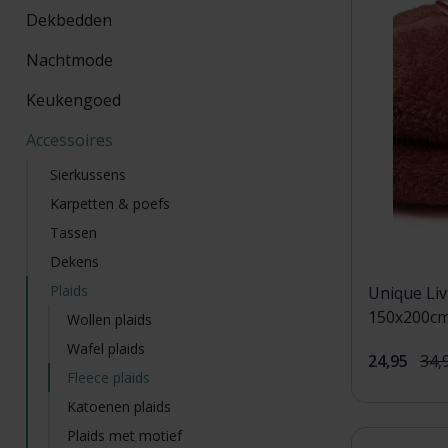
Dekbedden
Nachtmode
Keukengoed
Accessoires
Sierkussens
Karpetten & poefs
Tassen
Dekens
Plaids
Unique Liv
150x200cm
Wollen plaids
Wafel plaids
24,95
34,
Fleece plaids
Katoenen plaids
Plaids met motief