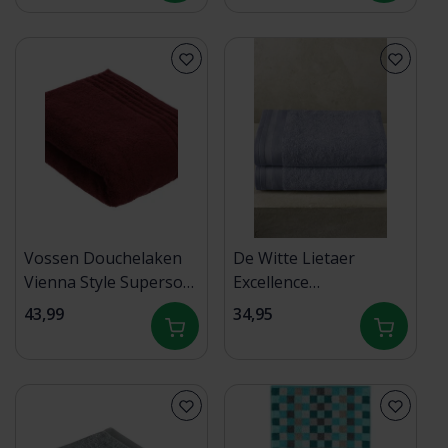
Vossen Douchelaken
De Witte Lietaer
Vienna Style Supersoft
Excellence
terra 67x140
douchelaken 70x140
43,99
34,95
Stone Blue