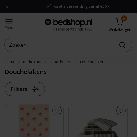
.
Gratis verzending vanaf €50,-
0
Menu
Winkelwagen
Home
Badtextiel
Handdoeken
Douchelakens
Douchelakens
Filters