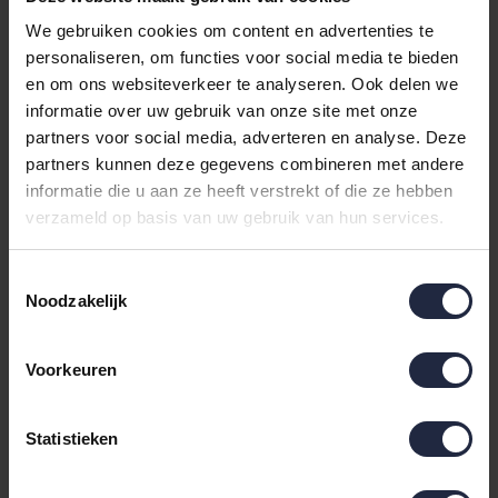
We gebruiken cookies om content en advertenties te
...
1
2
3
4
5
17
personaliseren, om functies voor social media te bieden
en om ons websiteverkeer te analyseren. Ook delen we
informatie over uw gebruik van onze site met onze
partners voor social media, adverteren en analyse. Deze
Douchelakens voor
partners kunnen deze gegevens combineren met andere
informatie die u aan ze heeft verstrekt of die ze hebben
dagelijks comfort na iedere
verzameld op basis van uw gebruik van hun services.
douche
Toestemmingsselectie
Noodzakelijk
Een douchelaken is ontworpen voor het moment
waarop je uit de douche stapt en jezelf snel en
Voorkeuren
comfortabel wilt afdrogen. Door het royale formaat
biedt een douchelaken meer bedekking dan een
standaard handdoek, zonder zo groot te zijn als een
Statistieken
strandlaken of saunalaken. Dat maakt het een
populaire keuze voor dagelijks gebruik in de badkamer.