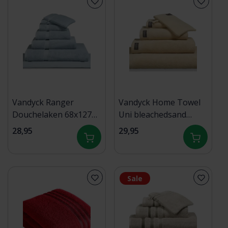
Vandyck Ranger
Vandyck Home Towel
Douchelaken 68x127
Uni bleachedsand
misty blue
douchelaken 70x140
28,95
29,95
Sale