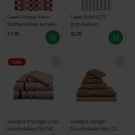
Cawö Unique Karo
Cawö Bold 6277
Badhanddoek koralle
grijs/natuur
70x140
Douchlaken 70x140
37,95
42,95
Sale
Vandyck Prestige Lines
Vandyck Ranger
douchelaken 70x140
Douchelaken 68x127