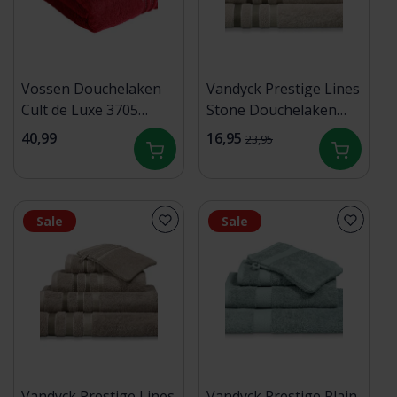
Vossen Douchelaken
Vandyck Prestige Lines
Cult de Luxe 3705
Stone Douchelaken
Purpur 67x140
70x140
40,99
16,95
23,95
Sale
Sale
Vandyck Prestige Lines
Vandyck Prestige Plain