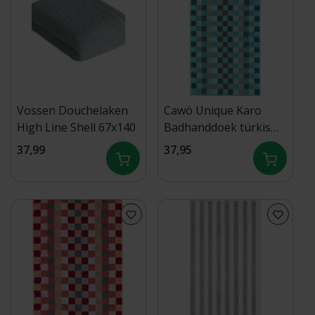
Vossen Douchelaken
Cawö Unique Karo
High Line Shell 67x140
Badhanddoek türkis
70x140
37,99
37,95