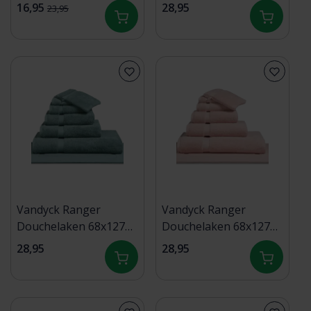
Blush
cafe au lait
16,95
28,95
23,95
Vandyck Ranger
Vandyck Ranger
Douchelaken 68x127
Douchelaken 68x127
mineral blue
sepia pink
28,95
28,95