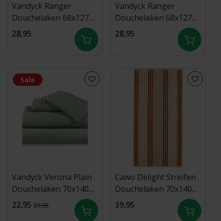
Vandyck Ranger
Vandyck Ranger
Douchelaken 68x127
Douchelaken 68x127
smoke green
desert
28,95
28,95
Sale
Vandyck Verona Plain
Cawo Delight Streifen
Douchelaken 70x140
Douchelaken 70x140
smoke green
caramel
22,95
39,95
29,95