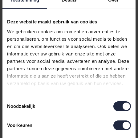
vouwen. Het ziet er direct uit alsof je een spa
binnenstapt!
Een fris huis zorgt voor een fris hoofd. Door simpelweg
Deze website maakt gebruik van cookies
je
keukentextiel
en
badkamertextiel
te vernieuwen,
We gebruiken cookies om content en advertenties te
voelt je woning direct weer up-to-date en verzorgd.
personaliseren, om functies voor social media te bieden
Welke ruimte in jouw huis is toe aan een kleine
en om ons websiteverkeer te analyseren. Ook delen we
opfrisbeurt?
informatie over uw gebruik van onze site met onze
partners voor social media, adverteren en analyse. Deze
partners kunnen deze gegevens combineren met andere
informatie die u aan ze heeft verstrekt of die ze hebben
verzameld op basis van uw gebruik van hun services.
Recente
artikelen
Toestemmingsselectie
Noodzakelijk
Tijd voor
een frisse
wind in
Voorkeuren
huis!