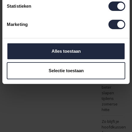
Het goede
Statistieken
voornemen
dat alles
verandert:
Marketing
beter
slapen
Onze beste
keuzes
Alles toestaan
voor koele
en
comfortabele
nachten
Selectie toestaan
Tips voor
beter
slapen
tijdens
zomerse
hitte
Zo blijft je
hoofdkussen