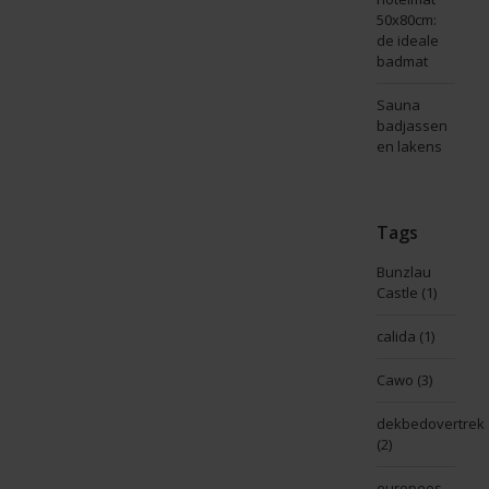
50x80cm:
de ideale
badmat
Sauna
badjassen
en lakens
Tags
Bunzlau
Castle
(1)
calida
(1)
Cawo
(3)
dekbedovertrek
(2)
europees