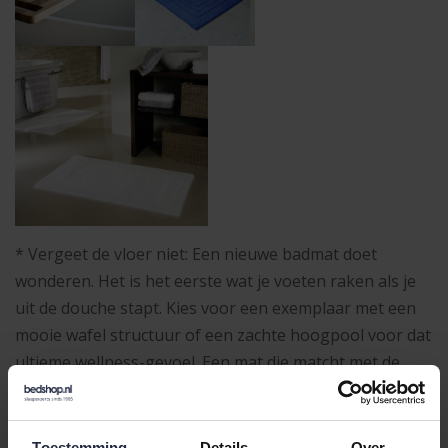
* Vergeet de vloer niet: Een nieuwe badmat doet
wonderen. Het is het eerste wat je voeten raken als je
uit de douche stapt. Kies voor een exemplaar met een
mooie wafel structuur of een zachte hoogpool voor dat
ultieme wellness-gevoel. Een mat die matcht met de
handdoeken verbindt ook de kleuren in je badkamer.
> Tip van ons: Rol je handdoeken op in plaats van ze te
Toestemming
Details
Over