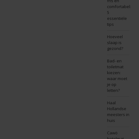
fris en
comfortabel:
5
essentiële
tips
Hoeveel
slaap is
gezond?
Bad- en
toiletmat
kiezen:
waar moet
je op
letten?
Haal
Hollandse
meesters in
huis
Cawö
hotelmat