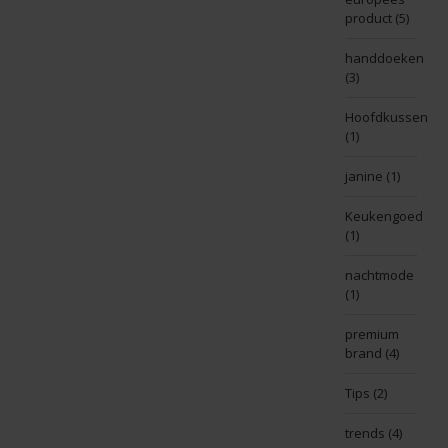
product
(5)
handdoeken
(3)
Hoofdkussen
(1)
janine
(1)
Keukengoed
(1)
nachtmode
(1)
premium
brand
(4)
Tips
(2)
trends
(4)