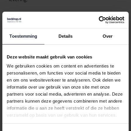
Artikel 6 – Herroepingsrecht
Bij producten:
1. De consument kan een overeenkomst met
Toestemming
Details
Over
betrekking tot de aankoop van een product
gedurende een bedenktijd van minimaal 14 dagen
Deze website maakt gebruik van cookies
zonder opgave van redenen ontbinden. De
We gebruiken cookies om content en advertenties te
ondernemer mag de consument vragen naar de
personaliseren, om functies voor social media te bieden
reden van herroeping, maar deze niet tot opgave
en om ons websiteverkeer te analyseren. Ook delen we
van zijn reden(en) verplichten.
informatie over uw gebruik van onze site met onze
2. De in lid 1 genoemde bedenktijd gaat in op de
partners voor social media, adverteren en analyse. Deze
dag nadat de consument, of een vooraf door de
partners kunnen deze gegevens combineren met andere
consument aangewezen derde, die niet de
informatie die u aan ze heeft verstrekt of die ze hebben
vervoerder is, het product heeft ontvangen, of:
verzameld op basis van uw gebruik van hun services.
a. als de consument in eenzelfde bestelling
meerdere producten heeft besteld: de dag waarop