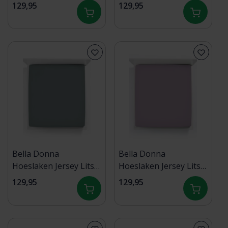
jumeaux XL oudroze-
jumeaux XL
129,95
129,95
0565 200/220-200/240
champagne-0711
200/220-200/240
Bella Donna
Bella Donna
Hoeslaken Jersey Lits-
Hoeslaken Jersey Lits-
jumeaux XL cement-
jumeaux XL amethyst-
129,95
129,95
0219 200/220-200/240
0528 200/220-200/240