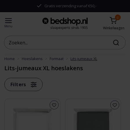
.
Gratis verzending vanaf €50,-
0
Menu
Winkelwagen
Home
Hoeslakens
Formaat
Lits-jumeaux XL
Lits-jumeaux XL hoeslakens
Filters