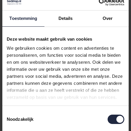
...
1
2
3
4
5
36
Toestemming
Details
Over
Deze website maakt gebruik van cookies
Hoeslakens lits jumeaux XL
We gebruiken cookies om content en advertenties te
Een lits jumeaux XL bed biedt extra lengte en ruimte,
personaliseren, om functies voor social media te bieden
maar vraagt daardoor ook om een hoeslaken dat
en om ons websiteverkeer te analyseren. Ook delen we
informatie over uw gebruik van onze site met onze
nauwkeurig aansluit. Bij deze grotere matrassen merk
partners voor social media, adverteren en analyse. Deze
je sneller wanneer een hoeslaken te klein of juist te
partners kunnen deze gegevens combineren met andere
ruim is. Het juiste formaat voorkomt verschuivende
informatie die u aan ze heeft verstrekt of die ze hebben
hoeken, plooien in het midden en onnodige spanning
verzameld op basis van uw gebruik van hun services.
op de stof.
Toestemmingsselectie
Welke maat hoeslaken
Noodzakelijk