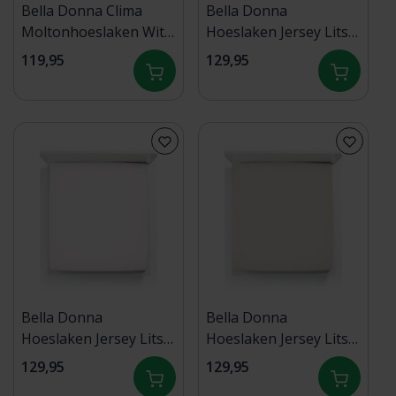
Bella Donna Clima
Bella Donna
Moltonhoeslaken Wit
Hoeslaken Jersey Lits-
200x220-200x240
jumeaux XL natuur-
119,95
129,95
0111 200/220-200/240
Bella Donna
Bella Donna
Hoeslaken Jersey Lits-
Hoeslaken Jersey Lits-
jumeaux XL Off-white-
jumeaux XL grijs-0701
129,95
129,95
0114 200/220-200/240
200/220-200/240