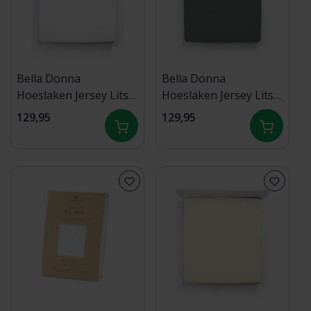
Bella Donna
Bella Donna
Hoeslaken Jersey Lits-
Hoeslaken Jersey Lits-
jumeaux XL wit-1000
jumeaux XL vintage
129,95
129,95
200/220-200/240
groen - 0634 200/220-
200/240