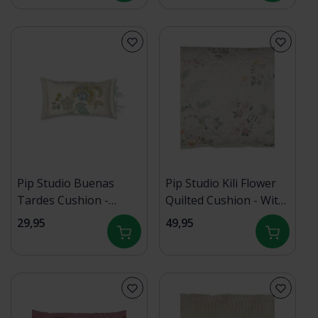
Pip Studio Buenas
Pip Studio Kili Flower
Tardes Cushion -
Quilted Cushion - Wit
Gebroken wit 35x60 cm
45x70 cm
29,95
49,95