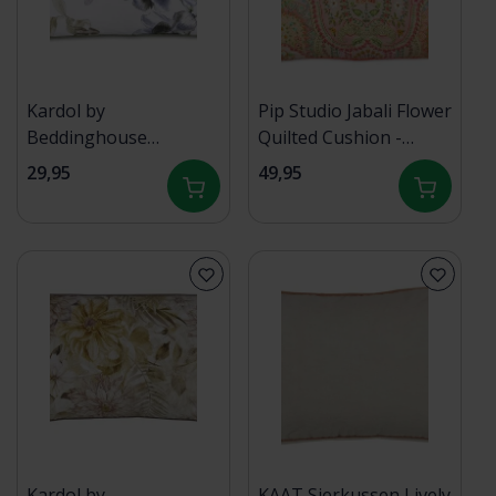
Kardol by
Pip Studio Jabali Flower
Beddinghouse
Quilted Cushion -
Branche Cushion Grey
Koraalrood 45x70 cm
29,95
49,95
Green 30x60 cm
Kardol by
KAAT Sierkussen Lively