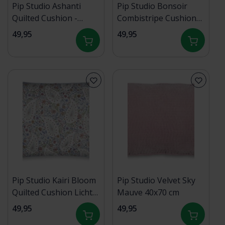
Pip Studio Ashanti
Pip Studio Bonsoir
Quilted Cushion -
Combistripe Cushion
Groen 45x70 cm
Groen 40x60 cm
49,95
49,95
Pip Studio Kairi Bloom
Pip Studio Velvet Sky
Quilted Cushion Licht
Mauve 40x70 cm
blauw 45x70 cm
49,95
49,95