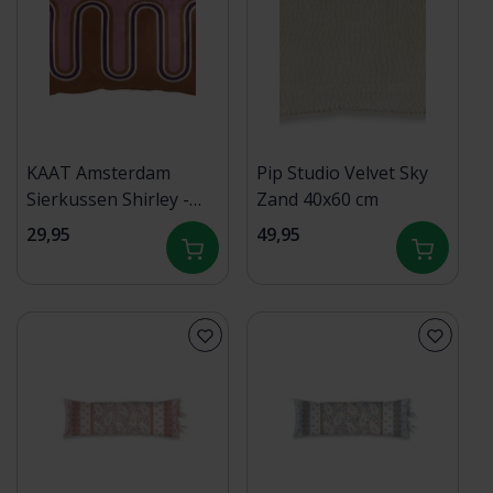
KAAT Amsterdam
Pip Studio Velvet Sky
Sierkussen Shirley -
Zand 40x60 cm
Terra 30x50 cm
29,95
49,95