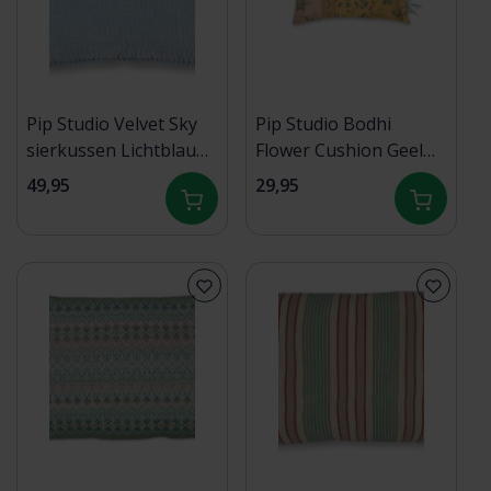
Pip Studio Velvet Sky
Pip Studio Bodhi
sierkussen Lichtblauw
Flower Cushion Geel
40x60 cm
35x60 cm
49,95
29,95