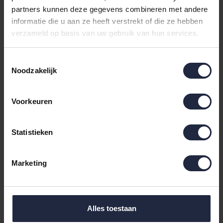
Existence Cushion
Grijs-Beige 30x50
54,95
39,50
partners kunnen deze gegevens combineren met andere
Naturel 60x90 cm
informatie die u aan ze heeft verstrekt of die ze hebben
verzameld op basis van uw gebruik van hun services.
Toestemmingsselectie
Noodzakelijk
Voorkeuren
Statistieken
Essenza Dex
KAAT Amsterdam Shari
SierKussen Oranje
sierkussen Terra
Marketing
40x60
24,95
39,95
Alles toestaan