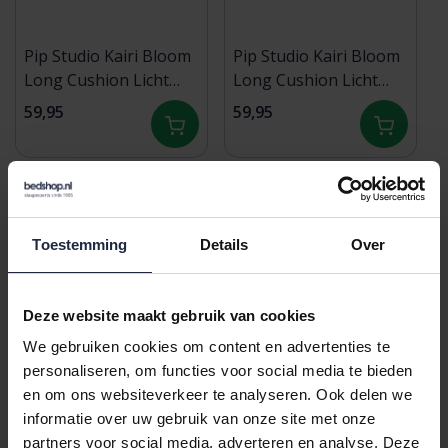
Pip Studio Kairi Bloom
Pip Studio Kairi Bloom
Long Cushion Licht
Long Cushion Licht
roze 30x90 cm
blauw 30x90 cm
59,95
59,95
Toestemming
Details
Over
Deze website maakt gebruik van cookies
We gebruiken cookies om content en advertenties te
personaliseren, om functies voor social media te bieden
en om ons websiteverkeer te analyseren. Ook delen we
Kardol by
Dommelin sierkussen
informatie over uw gebruik van onze site met onze
Beddinghouse
Erbe Satijn 400TC
partners voor social media, adverteren en analyse. Deze