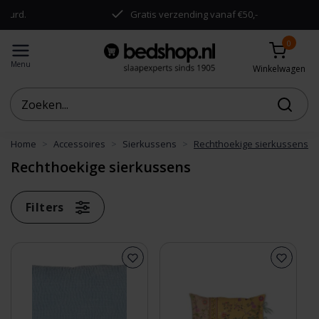
d.
Gratis verzending vanaf €50,-
0
Menu
Winkelwagen
Home
Accessoires
Sierkussens
Rechthoekige sierkussens
Rechthoekige sierkussens
Filters