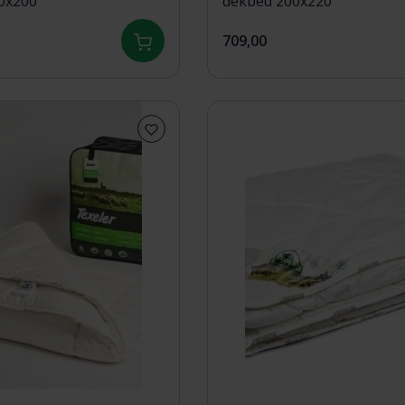
0x200
dekbed 200x220
709,00