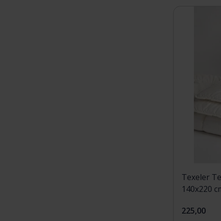
Texeler T
140x220 c
225,00