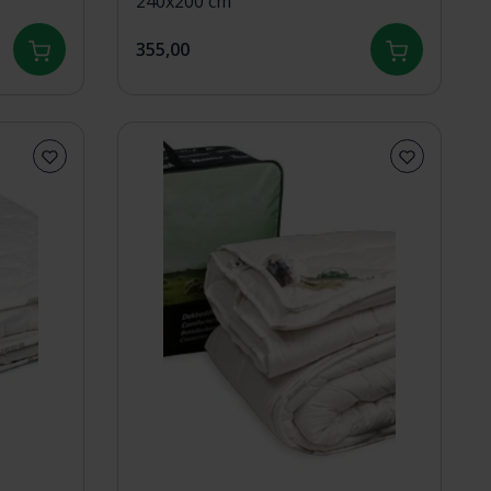
240x200 cm
355,00