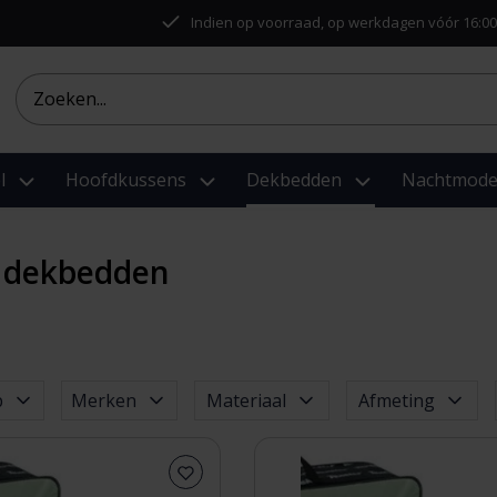
Indien op voorraad, op werkdagen vóór 16:00
l
Hoofdkussens
Dekbedden
Nachtmod
 dekbedden
p
Merken
Materiaal
Afmeting