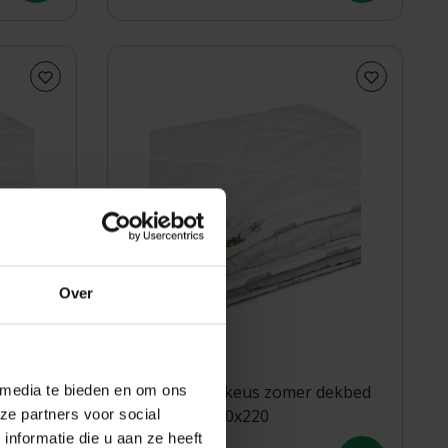
Over
 media te bieden en om ons
dekbed
Texeler Multikeus zomer dekbed
ze partners voor social
200 grams 140x220
nformatie die u aan ze heeft