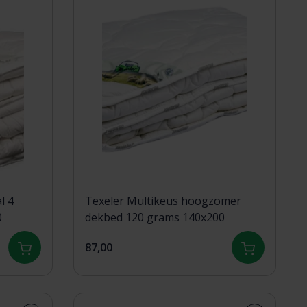
l 4
Texeler Multikeus hoogzomer
0
dekbed 120 grams 140x200
87,00