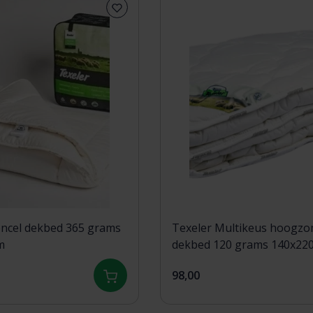
encel dekbed 365 grams
Texeler Multikeus hoogz
m
dekbed 120 grams 140x22
98,00