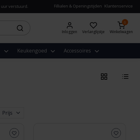
Fillialen & Openingstijden
Klantenservice
 uur verstuurd.
0
Inloggen
Verlanglijstje
Winkelwagen
e
Keukengoed
Accessoires
Prijs