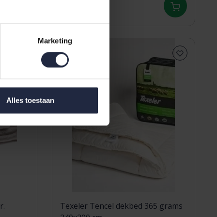
108,00
Marketing
Alles toestaan
r.
Texeler Tencel dekbed 365 grams