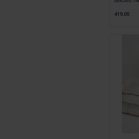
dekbed 14
419,00