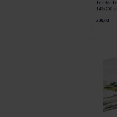
Texeler T
140x200 c
209,00