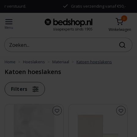
uurd.
Gratis verzending vanaf €50,-
0
Menu
Winkelwagen
Home
Hoeslakens
Materiaal
Katoen hoeslakens
Katoen hoeslakens
Filters