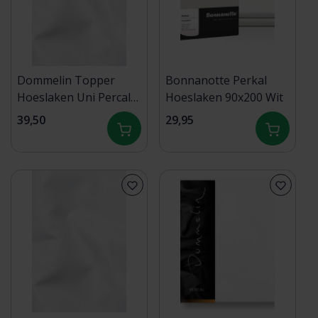
Dommelin Topper
Bonnanotte Perkal
Hoeslaken Uni Percal
Hoeslaken 90x200 Wit
200TC 510 Wit
39,50
29,95
90x200/9