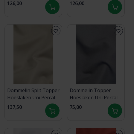
400tc 722 Cognac
400TC 750 Zink
126,00
126,00
210x220/9
140x200/9 S90
Dommelin Split Topper
Dommelin Topper
Hoeslaken Uni Percal
Hoeslaken Uni Percal
400TC 721 Sesam
400TC 750 Zink
137,50
75,00
160x220/9 S90
100x210/9