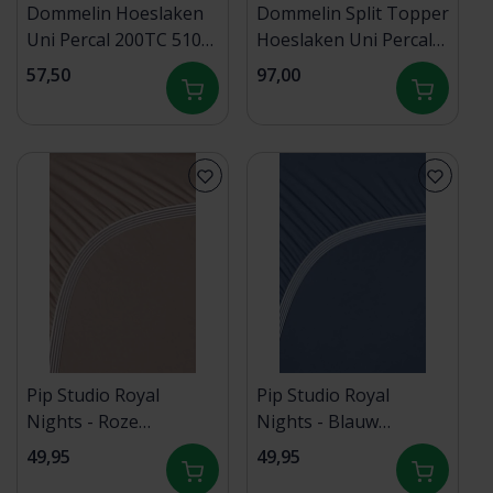
Dommelin Hoeslaken
Dommelin Split Topper
Uni Percal 200TC 510
Hoeslaken Uni Percal
Wit 140x200/30
200TC 510 Wit
57,50
97,00
180x210/9 S90
Pip Studio Royal
Pip Studio Royal
Nights - Roze
Nights - Blauw
100x200/210/220 cm
100x200/210/220 cm
49,95
49,95
Hoekhoogte 35 cm
Hoekhoogte 35 cm