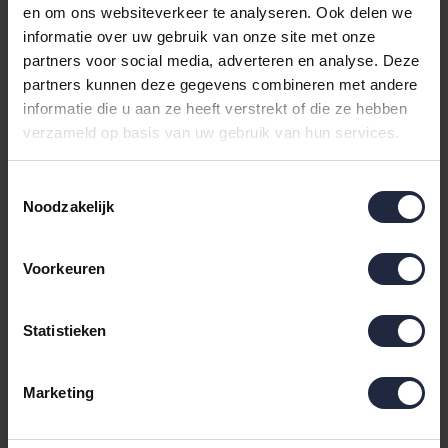
en om ons websiteverkeer te analyseren. Ook delen we
informatie over uw gebruik van onze site met onze
partners voor social media, adverteren en analyse. Deze
partners kunnen deze gegevens combineren met andere
Dommelin Hoeslaken
Dommelin Hoeslaken
informatie die u aan ze heeft verstrekt of die ze hebben
Uni Percal 400TC 728
Uni Percal 400TC 719
verzameld op basis van uw gebruik van hun services.
Ecru 180x210/30
Truffel 100x210/30
111,00
75,00
Toestemmingsselectie
Noodzakelijk
Voorkeuren
Statistieken
Marketing
Dommelin Hoeslaken
Dommelin Hoeslaken