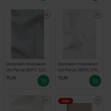
Dommelin Hoeslaken
Dommelin Hoeslaken
Uni Percal 200TC 523
Uni Percal 200TC 510
Zilver 180x220/30
Wit 180x210/30
75,50
72,00
Sale