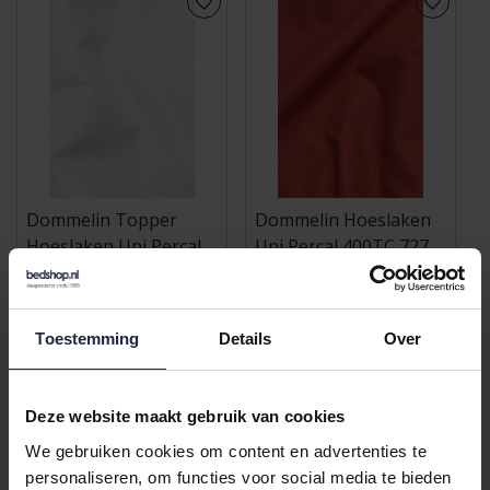
Dommelin Topper
Dommelin Hoeslaken
Hoeslaken Uni Percal
Uni Percal 400TC 727
400TC 710 Wit
Koraal 200x210/30
57,00
117,00
80x210/9
Toestemming
Details
Over
Deze website maakt gebruik van cookies
We gebruiken cookies om content en advertenties te
personaliseren, om functies voor social media te bieden