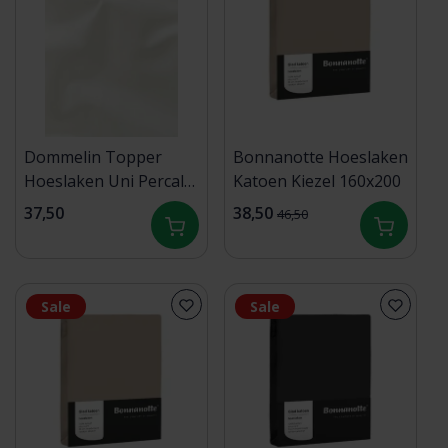
Dommelin Topper
Bonnanotte Hoeslaken
Hoeslaken Uni Percal
Katoen Kiezel 160x200
200TC 528 Ecru
37,50
38,50
46,50
80x200/9
Sale
Sale