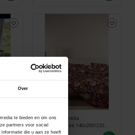
Over
 media te bieden en om ons
Essenza Rosanella
ze partners voor social
220
Dekbedovertrek 140x200/220
nformatie die u aan ze heeft
Mauve wine