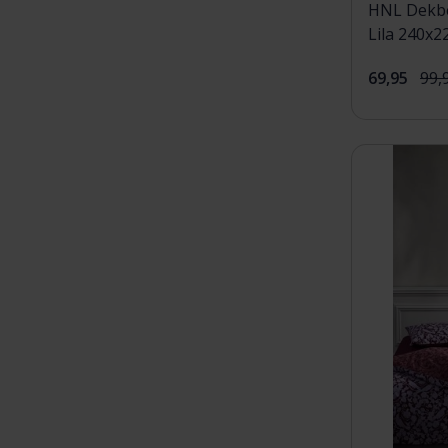
HNL Dekbe
Lila 240x2
69,95
99,