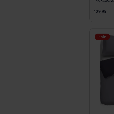
140x200/2
129,95
Sale