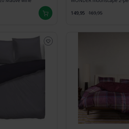
20 Mauve wine
WONDER moonscape 2-pe
(200x200/220 )
149,95
169,95