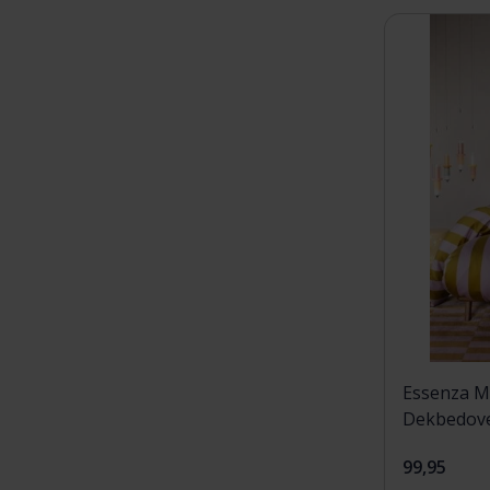
Essenza Mi
Dekbedover
Olive 140x
99,95