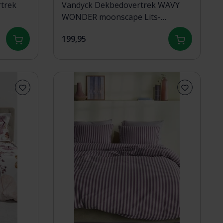
trek
Vandyck Dekbedovertrek WAVY
WONDER moonscape Lits-
jumeaux XL (260x240 )
199,95