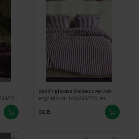
Beddinghouse Dekbedovertrek
Veya Mauve 140x200/220 cm
69,95