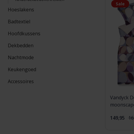
Sale
Hoeslakens
Badtextiel
Hoofdkussens
Dekbedden
Nachtmode
Keukengoed
Accessoires
Vandyck D
moonscap
(200x200/2
149,95
16