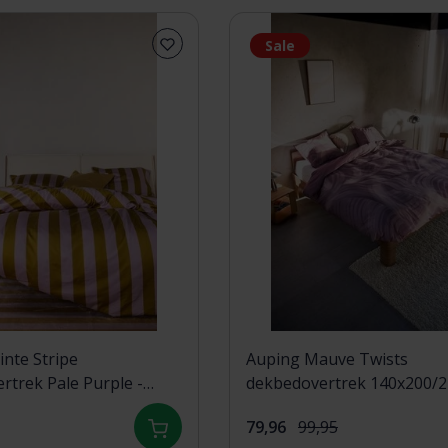
Sale
nte Stripe
Auping Mauve Twists
trek Pale Purple -
dekbedovertrek 140x200/
200/220
Mauve
79,96
99,95