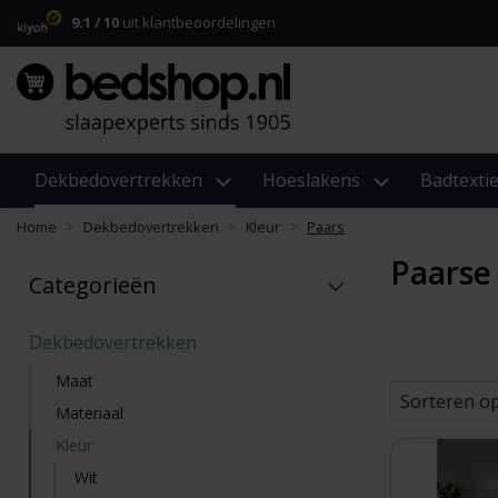
9.1 / 10
uit klantbeoordelingen
Dekbedovertrekken
Hoeslakens
Badtextie
Home
Dekbedovertrekken
Kleur
Paars
Paarse
Categorieën
Dekbedovertrekken
Maat
Sorteren o
Materiaal
Kleur
Wit