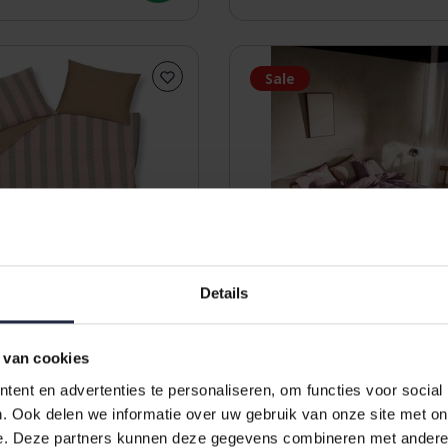
Sale
Details
 van cookies
ent en advertenties te personaliseren, om functies voor social
ure 73 Yarn Dyed
Auping Mauve Twists
. Ook delen we informatie over uw gebruik van onze site met on
rtrek 1-persoons
dekbedovertrek 240x200/
e. Deze partners kunnen deze gegevens combineren met andere i
20) multi
Mauve