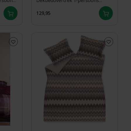
rsoons
Dekbedovertrek 1-persoons
(140x200/220) multi
129,95