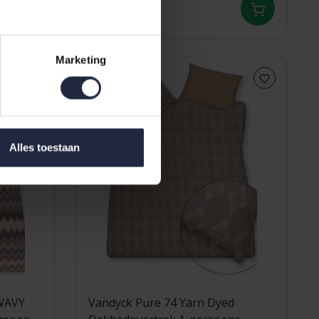
79,95
Marketing
Alles toestaan
WAVY
Vandyck Pure 74 Yarn Dyed