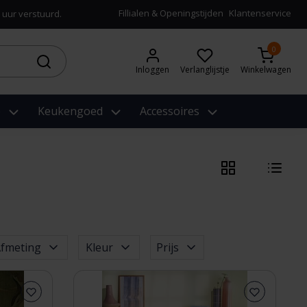
Fillialen & Openingstijden
Klantenservice
 uur verstuurd.
0
Inloggen
Verlanglijstje
Winkelwagen
e
Keukengoed
Accessoires
fmeting
Kleur
Prijs