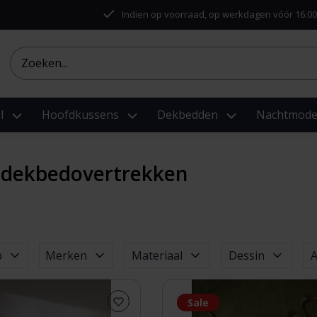
Indien op voorraad, op werkdagen vóór 16:00
l
Hoofdkussens
Dekbedden
Nachtmod
 dekbedovertrekken
p
Merken
Materiaal
Dessin
A
Sale