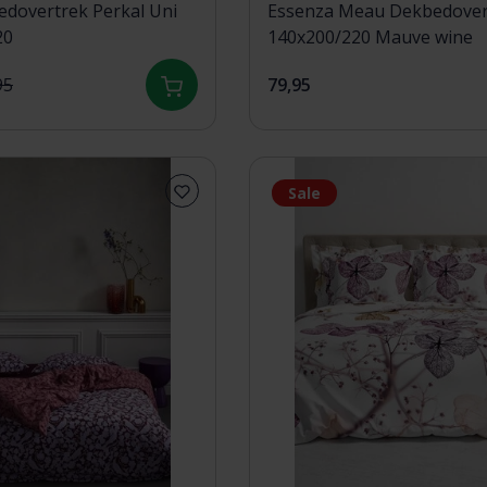
dovertrek Perkal Uni
Essenza Meau Dekbedover
20
140x200/220 Mauve wine
95
79,95
Sale