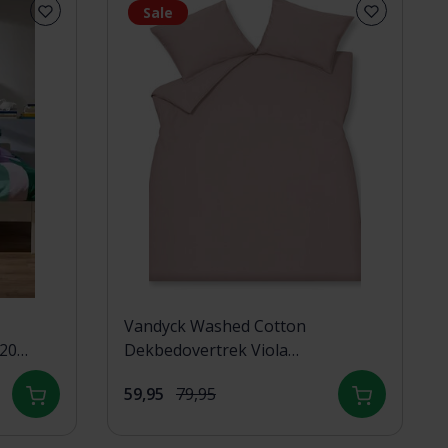
Sale
Vandyck Washed Cotton
220
Dekbedovertrek Viola
140x200/220
59,95
79,95