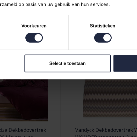
151,96
189,95
erzameld op basis van uw gebruik van hun services.
Voorkeuren
Statistieken
Sale
Selectie toestaan
ziza Dekbedovertrek
Vandyck Dekbedovertrek 