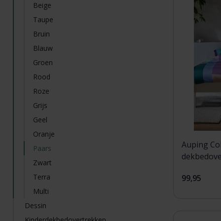
Beige
Taupe
Bruin
Blauw
Groen
Rood
Roze
Grijs
Geel
Oranje
Auping Col
Paars
dekbedove
Zwart
Purple
Terra
99,95
Multi
Dessin
Kinderdekbedovertrekken