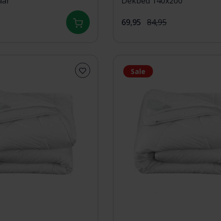
aar
Dekbed 140x200
69,95
84,95
Sale