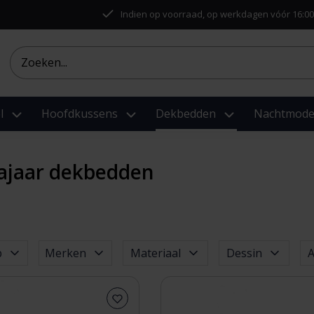
Indien op voorraad, op werkdagen vóór 16:00
l
Hoofdkussens
Dekbedden
Nachtmod
ajaar dekbedden
p
Merken
Materiaal
Dessin
A