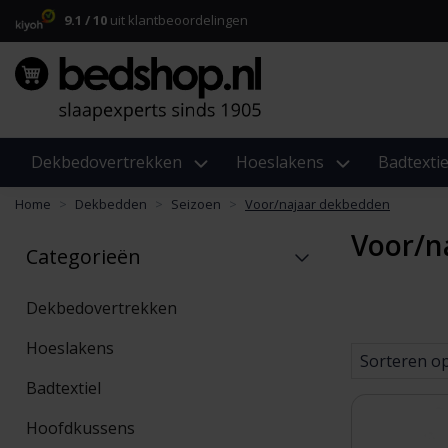
9.1 / 10
uit klantbeoordelingen
Dekbedovertrekken
Hoeslakens
Badtextie
Home
Dekbedden
Seizoen
Voor/najaar dekbedden
Voor/n
Categorieën
Dekbedovertrekken
Hoeslakens
Sorteren o
Badtextiel
Hoofdkussens