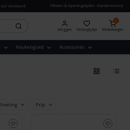
Fillialen & Openingstijden
Klantenservice
 uur verstuurd.
0
Inloggen
Verlanglijstje
Winkelwagen
e
Keukengoed
Accessoires
fmeting
Prijs