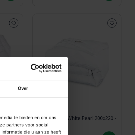
Over
 media te bieden en om ons
 dekbed
Donsdekbed White Pearl 200x220 -
ze partners voor social
Voor-/Najaar
nformatie die u aan ze heeft