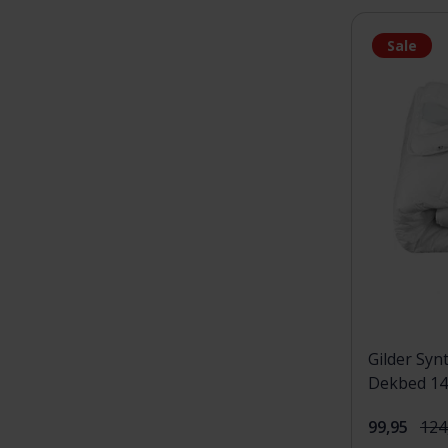
Sale
Gilder Syn
Dekbed 14
99,95
124