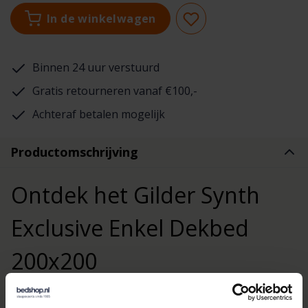
In de winkelwagen
Binnen 24 uur verstuurd
Gratis retourneren vanaf €100,-
Achteraf betalen mogelijk
Productomschrijving
Ontdek het Gilder Synth
Exclusive Enkel Dekbed
200x200
Ervaar ongeëvenaard comfort met het
Gilder Synth Exclusive
enkel Dekbed 200x200
. Dit dekbed is speciaal ontworpen om