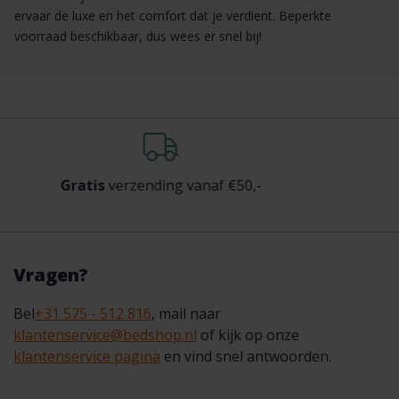
ervaar de luxe en het comfort dat je verdient. Beperkte
voorraad beschikbaar, dus wees er snel bij!
Gratis
verzending vanaf €50,-
Ac
Vragen?
Bel
+31 575 - 512 816
, mail naar
klantenservice@bedshop.nl
of kijk op onze
klantenservice pagina
en vind snel antwoorden.