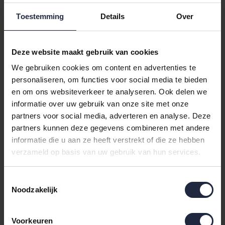
je nachtrust te verbeteren, ongeacht het seizoen. Of je nu op
Toestemming
Details
Over
zoek bent naar een
herfst/lente dekbed synthetisch
, of een anti-
allergisch dekbed, dit product voldoet aan al je wensen.
Waarom kiezen voor het Gilder
Deze website maakt gebruik van cookies
We gebruiken cookies om content en advertenties te
Synth Exclusive Dekbed?
personaliseren, om functies voor social media te bieden
Dit dekbed biedt niet alleen ultiem comfort, maar is ook
en om ons websiteverkeer te analyseren. Ook delen we
ontworpen met het oog op gezondheid en duurzaamheid. Het
informatie over uw gebruik van onze site met onze
synthetische materiaal is ideaal voor mensen met allergieën,
partners voor social media, adverteren en analyse. Deze
waardoor het een uitstekende keuze is binnen de categorie
partners kunnen deze gegevens combineren met andere
anti-allergische dekbedden
. Bovendien is het perfect voor
informatie die u aan ze heeft verstrekt of die ze hebben
de herfst en lente, dankzij de optimale temperatuurregulatie.
verzameld op basis van uw gebruik van hun services.
Productdetails en Specificaties
Toestemmingsselectie
Afmeting: 200x200/220, geschikt voor
Noodzakelijk
tweepersoonsbedden.
Materiaal: Hoogwaardig synthetisch, ideaal voor
Voorkeuren
alle seizoenen.