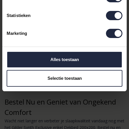
Categorieën: Anti-allergische dekbedden,
Herfst/lente dekbedden synthetisch, Dekbedden.
Statistieken
Compatibel met diverse bedmode zoals
dekbedset
,
dekbedovertrek
, en
hoeslaken
.
Marketing
Maak je Slaapervaring
Compleet
Alles toestaan
Combineer dit dekbed met onze andere producten zoals
kussens
,
badjassen
, en
handdoeken
van topmerken zoals
Pip Studio, Essenza, en Vossen. Vergeet niet je slaapkamer af te
Selectie toestaan
maken met een stijlvolle
sprei
of een zachte
badmat
en
wc-
mat
.
Bestel Nu en Geniet van Ongekend
Comfort
Wacht niet langer en verbeter je slaapkwaliteit vandaag nog met
het Gilder Synth Exclusive enkel Dekbed 200x200. Bestel nu en