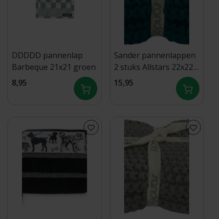
DDDDD pannenlap
Sander pannenlappen
Barbeque 21x21 groen
2 stuks Allstars 22x22
Fb. 44 - Petrol
8,95
15,95