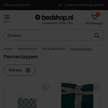
r verstuurd.
Gratis verzending vanaf €50,-
0
Menu
Winkelwagen
Home
Keukengoed
Koken&Bakken
Pannenlappen
Pannenlappen
Filters