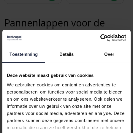
Pannenlappen voor de
keuken
Met een goede pannenlap voorkomt u dat u zich
Toestemming
Details
Over
brandt aan bijvoorbeeld aan de handgrepen van een
hete pan of een ovenschaal die net uit de oven komt.
Met een pannenlap kunt u veilig, snel en eenvoudig
Deze website maakt gebruik van cookies
schalen uit de oven of pannen van het vuur halen.
We gebruiken cookies om content en advertenties te
Pannenlappen zijn wat sneller in te zetten dan
personaliseren, om functies voor social media te bieden
ovenwanten. Een
ovenwant
moet immers eerst
en om ons websiteverkeer te analyseren. Ook delen we
'aangetrokken' worden. In tegenstelling tot een
informatie over uw gebruik van onze site met onze
pannenlap bedekt een ovenwant de hele hand. Aan u
partners voor social media, adverteren en analyse. Deze
de keuze, gaat u voor de het gemak van de pannenlap
partners kunnen deze gegevens combineren met andere
informatie die u aan ze heeft verstrekt of die ze hebben
of de extra veiligheid van de ovenwant. Vaak hebben