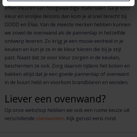
effen kleuren van hoogwaardige materialen. Ga je voor
kleur en vrolijke dessins dan kom je al snel terecht bij
DDDD en Elias. Van de meeste merken hebben kunnen
we zowel de ovenwand als de pannenlap in hetzelfde
ontwerp leveren. Zo krijg je een mooie eenheid in je
keuken en kun je ze in de kleur kiezen die bij je stijl
past. Naast dat ze voor kleur zorgen in de keuken,
beschermen ze ook. Zorg daarom tijdens het koken en
bakken altijd dat je een goede pannenlap of ovenwant
in de buurt hebt en voorkom brandblaren en wonden.
Liever een ovenwand?
Op onze webshop hebben we ook een ruime keuze uit
verschillende
ovenwanten
. Kijk gerust eens rond.