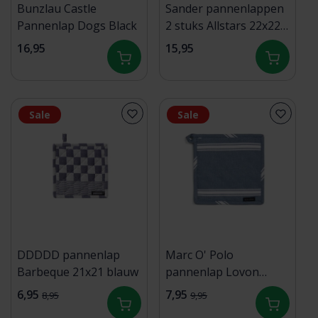
Bunzlau Castle
Sander pannenlappen
Pannenlap Dogs Black
2 stuks Allstars 22x22
Fb. 46 - Tin
16,95
15,95
Sale
Sale
DDDDD pannenlap
Marc O' Polo
Barbeque 21x21 blauw
pannenlap Lovon
22x22 smoke-blue
6,95
7,95
8,95
9,95