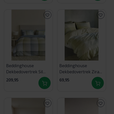
Beddinghouse
Beddinghouse
Dekbedovertrek Sil
Dekbedovertrek Zira
Blauw Groen
Groen 140x200/220 cm
209,95
69,95
260x200/220 cm