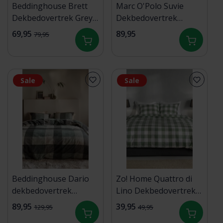
Beddinghouse Brett
Marc O'Polo Suvie
Dekbedovertrek Grey
Dekbedovertrek
140x200/220 cm
Oatmeal 140x200/220
69,95
89,95
79,95
Sale
Sale
Beddinghouse Dario
Zo! Home Quattro di
dekbedovertrek
Lino Dekbedovertrek
200x200/220 Groen
140x200/220 Moss
89,95
39,95
129,95
49,95
Green