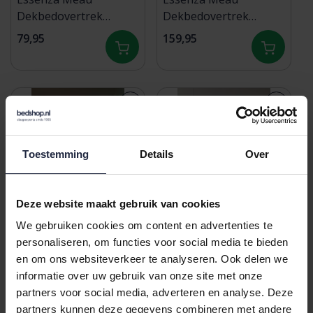
Dekbedovertrek
Dekbedovertrek
140x200/220 Global
240x200/220 Basil
79,95
159,95
Ggrey
green
Toestemming
Details
Over
Deze website maakt gebruik van cookies
We gebruiken cookies om content en advertenties te
Beddinghouse
Essenza Chess
personaliseren, om functies voor social media te bieden
Dekbedovertrek Glynn
Dekbedovertrek
en om ons websiteverkeer te analyseren. Ook delen we
Blauw 240x200/220 cm
240x200/220 Oatmeal
informatie over uw gebruik van onze site met onze
119,95
139,95
partners voor social media, adverteren en analyse. Deze
partners kunnen deze gegevens combineren met andere