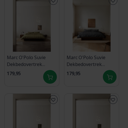
Marc O'Polo Suvie
Marc O'Polo Suvie
Dekbedovertrek
Dekbedovertrek
240x200/220 Deep pea
240x200/220
179,95
179,95
Anthracite