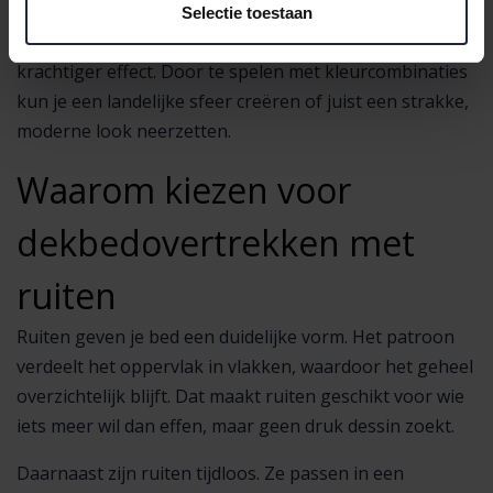
Kleine ruitjes zorgen voor een verfijnde en rustige
Selectie toestaan
uitstraling. Grote blokken geven meer contrast en een
krachtiger effect. Door te spelen met kleurcombinaties
kun je een landelijke sfeer creëren of juist een strakke,
moderne look neerzetten.
Waarom kiezen voor
dekbedovertrekken met
ruiten
Ruiten geven je bed een duidelijke vorm. Het patroon
verdeelt het oppervlak in vlakken, waardoor het geheel
overzichtelijk blijft. Dat maakt ruiten geschikt voor wie
iets meer wil dan effen, maar geen druk dessin zoekt.
Daarnaast zijn ruiten tijdloos. Ze passen in een