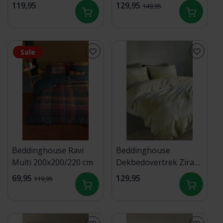
Dekbedovertrek 1-
200x200/220 cm
119,95
129,95
149,95
persoons
(140x200/220) off black
Sale
Beddinghouse Ravi
Beddinghouse
Multi 200x200/220 cm
Dekbedovertrek Zira
Groen 200x200/220 cm
69,95
129,95
119,95