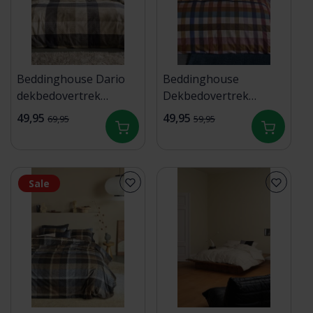
Beddinghouse Dario
Beddinghouse
dekbedovertrek
Dekbedovertrek
140x200/220 Taupe
Reeves Multi
49,95
49,95
69,95
59,95
140x200/220
Sale