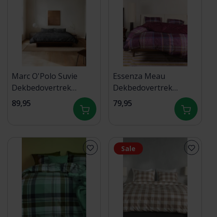
Marc O'Polo Suvie
Essenza Meau
Dekbedovertrek
Dekbedovertrek
140x200/220
140x200/220 Mauve
89,95
79,95
Anthracite
wine
Sale