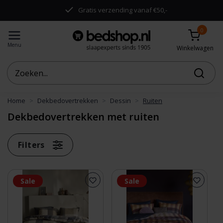
.
Gratis verzending vanaf €50,-
0
Menu
Winkelwagen
Home
Dekbedovertrekken
Dessin
Ruiten
Dekbedovertrekken met ruiten
Filters
Sale
Sale