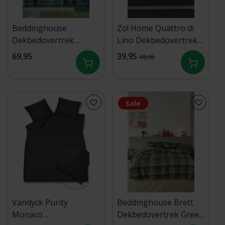
Beddinghouse
Zo! Home Quattro di
Dekbedovertrek
Lino Dekbedovertrek
Vernon Groen
140x200/220 Sandy
69,95
39,95
49,95
140x200/220 cm
Beige
Sale
Vandyck Purity
Beddinghouse Brett
Monaco
Dekbedovertrek Green