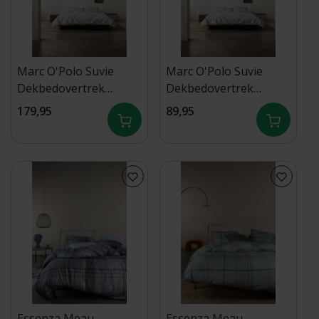
Marc O'Polo Suvie
Marc O'Polo Suvie
Dekbedovertrek
Dekbedovertrek
240x200/220 Grey mist
140x200/220 Grey mist
179,95
89,95
Essenza Meau
Essenza Meau