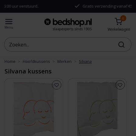
0 uur verstuurd.
Gratis verzending vanaf €50,-
0
Menu
Winkelwagen
Home
Hoofdkussens
Merken
Silvana
Silvana kussens