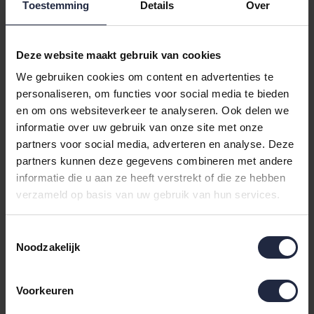
Toestemming
Details
Over
Deze website maakt gebruik van cookies
Silvana Support
We gebruiken cookies om content en advertenties te
Silvana Support is al ruim 30 jaar het beste nek
personaliseren, om functies voor social media te bieden
en om ons websiteverkeer te analyseren. Ook delen we
ondersteunende hoofdkussen. Het kussen is
informatie over uw gebruik van onze site met onze
ontwikkeld in samenwerking met fysiotherapeuten,
partners voor social media, adverteren en analyse. Deze
gemaakt van de allerbeste materialen en tot in detail
partners kunnen deze gegevens combineren met andere
uitgedacht om uw lichaam optimaal te ondersteunen.
informatie die u aan ze heeft verstrekt of die ze hebben
Silvana Support kussens zijn in zes verschillende
verzameld op basis van uw gebruik van hun services.
uitvoeringen verkrijgbaar: van extra zacht tot extra
stevig. Tevens is elk Silvana Support verkrijgbaar in
Toestemmingsselectie
een extra smal model. De Silvana Support
Noodzakelijk
hoofdkussens hebben een aantal belangrijke
kenmerken: puur natuur, anti-allergisch,
Voorkeuren
ondersteunend, dooradembaar, climate control,