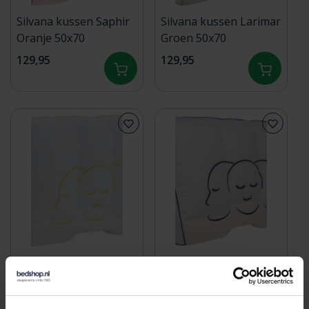
Silvana kussen Saphir
Silvana kussen Larimar
Oranje 50x70
Groen 50x70
129,95
129,95
Silvana kussen Cristal
Silvana kussen
Geel 50x70
Fluorine Blauw 50x70
129,95
129,95