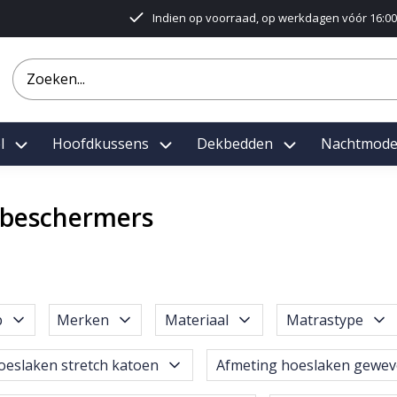
Indien op voorraad, op werkdagen vóór 16:00
l
Hoofdkussens
Dekbedden
Nachtmod
beschermers
p
Merken
Materiaal
Matrastype
oeslaken stretch katoen
Afmeting hoeslaken gewev