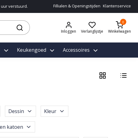
Fillialen & Openingstijden
Klantenservice
 uur verstuurd.
0
Inloggen
Verlanglijstje
Winkelwagen
e
Keukengoed
Accessoires
Dessin
Kleur
en katoen