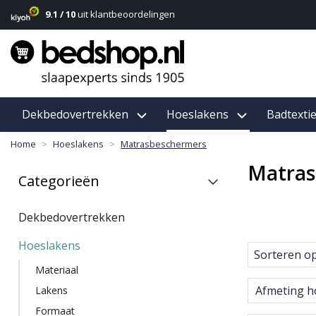
9.1 / 10
uit klantbeoordelingen
Dekbedovertrekken
Hoeslakens
Badtextie
Home
Hoeslakens
Matrasbeschermers
Matras
Categorieën
Dekbedovertrekken
Hoeslakens
Sorteren o
Materiaal
Afmeting h
Lakens
Formaat