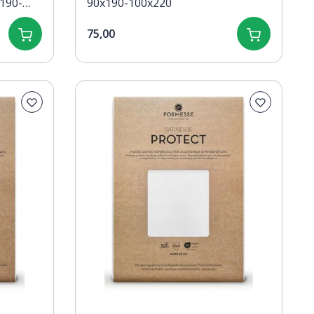
190-
90x190-100x220
75,00