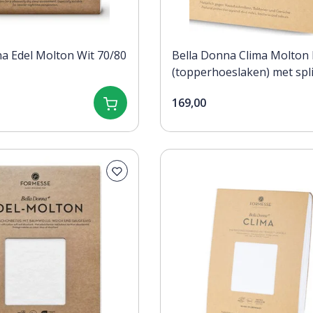
a Edel Molton Wit 70/80
Bella Donna Clima Molton 
(topperhoeslaken) met spli
180x190/200
169,00