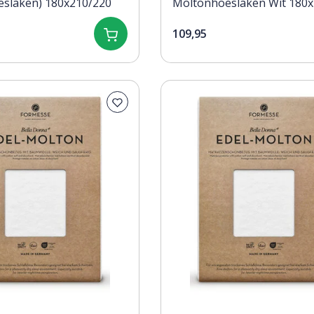
(topperhoeslaken) 180x210/220
Moltonhoeslaken Wit 180x
200x220
109,95