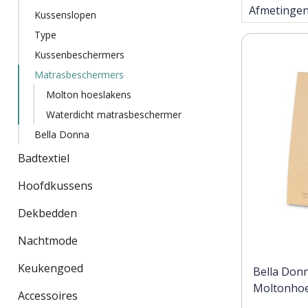
Afmetingen
Kussenslopen
Type
Kussenbeschermers
Matrasbeschermers
Molton hoeslakens
Waterdicht matrasbeschermer
Bella Donna
Badtextiel
Hoofdkussens
Dekbedden
Nachtmode
Keukengoed
Bella Don
Moltonhoe
Accessoires
100x220