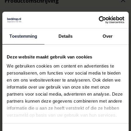
Productomschrijving
Bella Donna Edel-Molton
De Bella Donna Edel-Molton beschermt het matras tegen vuil
van buitenaf. De 100% katoenen pool zorgt voor een prettig
Toestemming
Details
Over
zacht en absorberende oppervlakte. De unieke samenstelling
van dit moltonhoeslaken heeft als voordeel dat het een
temperatuurregulerende werking heeft. Dit product heeft
Deze website maakt gebruik van cookies
rondom elastiek waardoor het hoeslaken eenvoudig in gebruik
We gebruiken cookies om content en advertenties te
is en mooi strak op bed blijft liggen. Deze molton past perfect
personaliseren, om functies voor social media te bieden
om matrassen met een hoekhoogte tot 35cm.
en om ons websiteverkeer te analyseren. Ook delen we
informatie over uw gebruik van onze site met onze
Samenstelling Bella Donna
partners voor social media, adverteren en analyse. Deze
partners kunnen deze gegevens combineren met andere
Edel-Molton
informatie die u aan ze heeft verstrekt of die ze hebben
verzameld op basis van uw gebruik van hun services.
De Bella Donna Edel-Molton is gemaakt van 82% katoen, 16%
polyamide, 2% elasthaan (100% katoen in velours). Natuurlijk
getest volgens ÖkoTex-norm 100, gecertificeerd met het