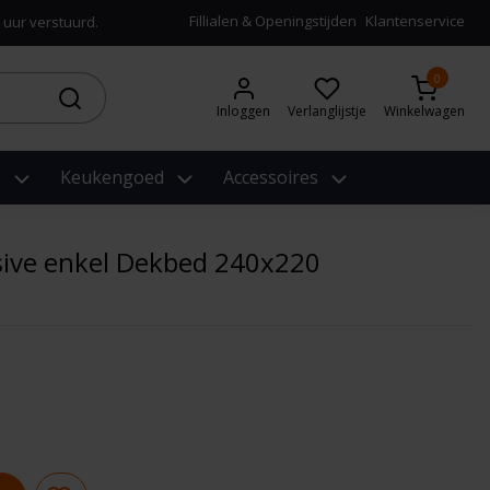
Fillialen & Openingstijden
Klantenservice
 uur verstuurd.
0
Inloggen
Verlanglijstje
Winkelwagen
e
Keukengoed
Accessoires
usive enkel Dekbed 240x220