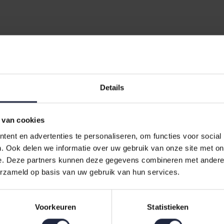
clusive enkel Dekbed 240x220
ecte keuze voor wie op zoek is naar comfort en kwaliteit in één. Dit 
Details
dit synthetische dekbed zorgt voor een aangename temperatuurregulatie,
Synth Exclusive Dekbed?
 van cookies
wat het een uitstekende keuze maakt voor mensen met allergieën. De 
ent en advertenties te personaliseren, om functies voor social
 is voor gebruik in de herfst en lente.
. Ook delen we informatie over uw gebruik van onze site met on
e. Deze partners kunnen deze gegevens combineren met andere i
erzameld op basis van uw gebruik van hun services.
/lente dekbedden synthetisch, Dekbedden
Voorkeuren
Statistieken