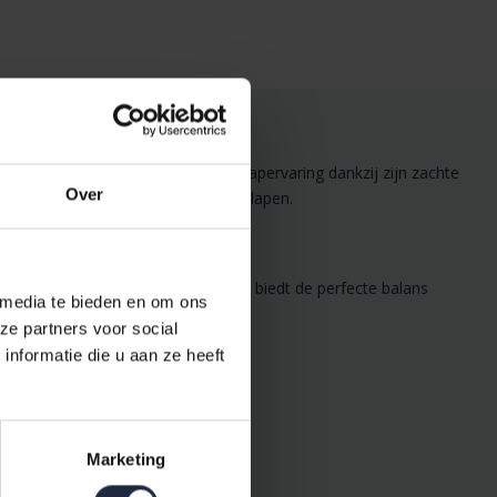
dekbed biedt een ongeëvenaarde slaapervaring dankzij zijn zachte
Over
 zodat u elke nacht heerlijk kunt slapen.
hoogwaardige synthetische vulling biedt de perfecte balans
 media te bieden en om ons
ze partners voor social
nformatie die u aan ze heeft
Marketing