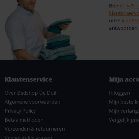
Bel
+31 575 -
klantenserv
onze
klanten
antwoorden.
Klantenservice
Mijn acc
Over Bedshop De Duif
Inloggen
Algemene voorwaarden
Mijn bestell
Privacy Policy
Mijn verlangl
Betaalmethoden
Vergelijk pr
Verzenden & retourneren
Veelgestelde vragen