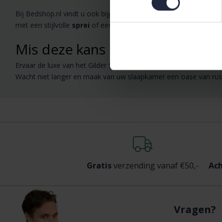
Bij Bedshop.nl vindt u ook bijpassende
dekbedsets
,
dekbedov
met een stijlvolle
sprei
of een zachte
badmat
voor een complet
Mis deze kans niet!
Ervaar de luxe van het Gilder Synth Exclusive enkel Dekbed 240x22
Wacht niet langer en maak van uw slaapkamer een oase van rus
Gratis
verzending vanaf €50,-
Ach
Vragen?