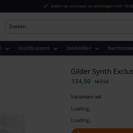
Indien op voorraad, op werkdagen vóór 16:00
l
Hoofdkussens
Dekbedden
Nachtmod
Gilder Synth Excl
134,50
167,50
Varianten:
wit
Loading...
Loading...