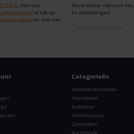
 512 816
, mail naar
Word wakker met onze nieuws
ice@bedshop.nl
of kijk op
en aanbiedingen!
service pagina
en vind snel
ount
Categorieën
Dekbedovertrekken
ingen
Hoeslakens
ijst
Badtextiel
oducten
Hoofdkussens
Dekbedden
Nachtmode