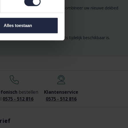
dio, Essenza, Vossen, en Vandyck. Combineer uw nieuwe dekbed
Alles toestaan
n exclusieve aanbieding die slechts tijdelijk beschikbaar is.
efonisch
bestellen
Klantenservice
l
0575 - 512 816
0575 - 512 816
rief