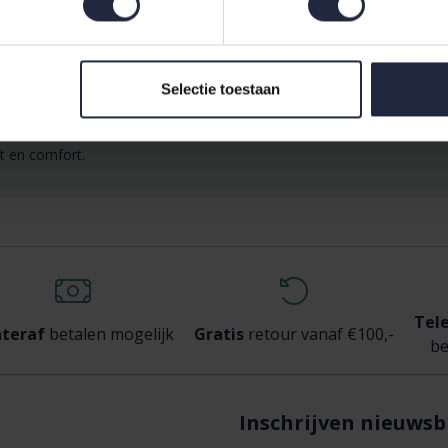
ertrekken
,
hoeslakens
, en
kussens
van topmerken zoals Pip Stu
e slaapkamerervaring.
Selectie toestaan
0 en verbeter uw slaapcomfort aanzienlijk. Bestel nu en geniet van ee
t en comfort.
Tel
teraf
betalen mogelijk
Gratis
retour vanaf €100,-
be
Inschrijven nieuwsb