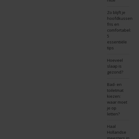
hitte
Zo blijft je
hoofdkussen
fris en
comfortabel:
5
essentiële
tips
Hoeveel
slaap is
gezond?
Bad- en
toiletmat
kiezen:
waar moet
je op
letten?
Haal
Hollandse
meesters in