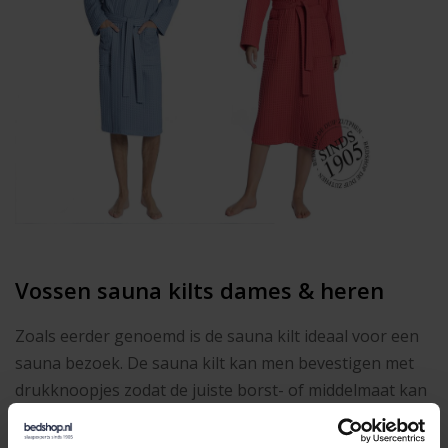
Vossen sauna kilts dames & heren
Zoals eerder genoemd is de sauna kilt ideaal voor een
sauna bezoek. De sauna kilt kan men bevestigen met
drukknoopjes zodat de juiste borst- of middelmaat kan
worden aangehouden. In de achterzijde zit een soepel
elastiek zodat de saunakilt altijd goed afsluit rondom