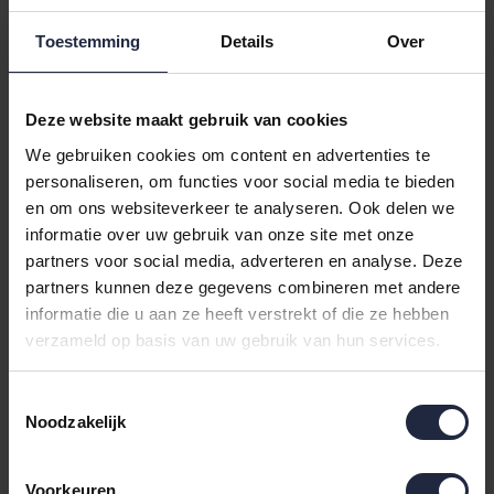
het lichaam. Er is een damesvariant van de saunakilt en
Toestemming
Details
Over
een heren variant. De Vossen saunakilts zijn gemaakt
van 100% katoenen wafelpique en verkrijgbaar in vijf
verschillende kleuren waaronder wit, blauw en rood.
Deze website maakt gebruik van cookies
Taubert sauna lakens
We gebruiken cookies om content en advertenties te
personaliseren, om functies voor social media te bieden
De
Taubert thalasso sauna lakens
zijn onze favoriete
en om ons websiteverkeer te analyseren. Ook delen we
standaard sauna lakens. Gemaakt van 100% katoenen
informatie over uw gebruik van onze site met onze
partners voor social media, adverteren en analyse. Deze
wafelpique en verkrijgbaar in vier kleuren. De
partners kunnen deze gegevens combineren met andere
saunalakens zijn 200cm lang en 75cm breed.
informatie die u aan ze heeft verstrekt of die ze hebben
verzameld op basis van uw gebruik van hun services.
Toestemmingsselectie
Noodzakelijk
Voorkeuren