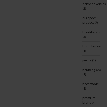
dekbedovertrek
(2)
europees
product
(5)
handdoeken
(3)
Hoofdkussen
(1)
janine
(1)
Keukengoed
(1)
nachtmode
(1)
premium
brand
(4)