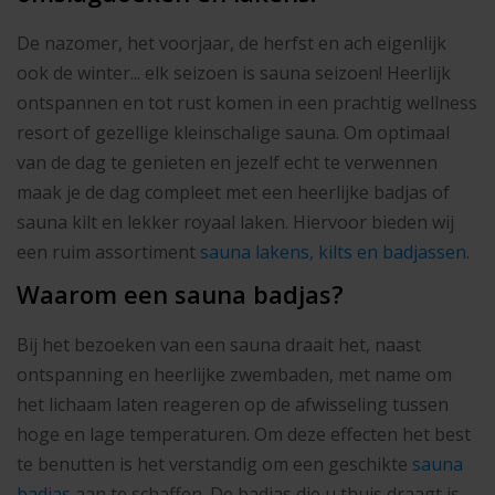
De nazomer, het voorjaar, de herfst en ach eigenlijk
ook de winter... elk seizoen is sauna seizoen! Heerlijk
ontspannen en tot rust komen in een prachtig wellness
resort of gezellige kleinschalige sauna. Om optimaal
van de dag te genieten en jezelf echt te verwennen
maak je de dag compleet met een heerlijke badjas of
sauna kilt en lekker royaal laken. Hiervoor bieden wij
een ruim assortiment
sauna lakens, kilts en badjassen
.
Waarom een sauna badjas?
Bij het bezoeken van een sauna draait het, naast
ontspanning en heerlijke zwembaden, met name om
het lichaam laten reageren op de afwisseling tussen
hoge en lage temperaturen. Om deze effecten het best
te benutten is het verstandig om een geschikte
sauna
badjas
aan te schaffen. De badjas die u thuis draagt is