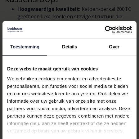
Hoogwaardige kwaliteit:
Katoen-perkal 200TC
geeft een luxe, koele en stevige structuur die
langdurig mooi blijft.
Perfecte pasvorm:
Speciaal ontworpen voor
standaardkussens van 40x60 cm, waardoor je
kussen mooi aansluit en niet verschuift.
Toestemming
Details
Over
Veelzijdig en stijlvol:
Effen donkergrijs is
tijdloos en past bij diverse dekbedovertrekken en
interieurstijlen.
Deze website maakt gebruik van cookies
Eenvoudig in onderhoud:
Kleurecht en wasbaar
We gebruiken cookies om content en advertenties te
op reguliere temperaturen, geschikt voor
personaliseren, om functies voor social media te bieden
dagelijks gebruik.
en om ons websiteverkeer te analyseren. Ook delen we
Betrouwbaar merk:
Van
Dommelin
, bekend om
informatie over uw gebruik van onze site met onze
duurzame bedproducten van hoge kwaliteit.
partners voor social media, adverteren en analyse. Deze
partners kunnen deze gegevens combineren met andere
Productdetails
informatie die u aan ze heeft verstrekt of die ze hebben
Merk:
Dommelin
verzameld op basis van uw gebruik van hun services.
Categorieën:
Hoeslakens,
40x60
, Kussenslopen