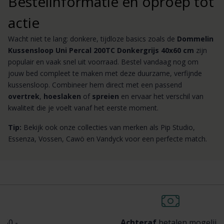
Bestelinformatie en oproep tot
actie
Wacht niet te lang: donkere, tijdloze basics zoals de
Dommelin
Kussensloop Uni Percal 200TC Donkergrijs 40x60 cm
zijn
populair en vaak snel uit voorraad. Bestel vandaag nog om
jouw bed compleet te maken met deze duurzame, verfijnde
kussensloop. Combineer hem direct met een passend
overtrek
,
hoeslaken
of
spreien
en ervaar het verschil van
kwaliteit die je voelt vanaf het eerste moment.
Tip:
Bekijk ook onze collecties van merken als Pip Studio,
Essenza, Vossen, Cawö en Vandyck voor een perfecte match.
Achteraf
betalen mogelijk