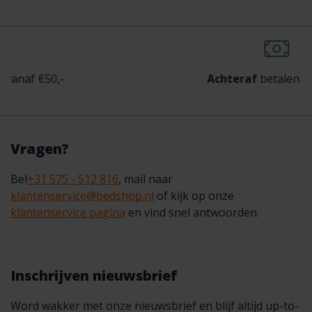
0,-
Achteraf
betalen mogelijk
Vragen?
Bel
+31 575 - 512 816
, mail naar
klantenservice@bedshop.nl
of kijk op onze
klantenservice pagina
en vind snel antwoorden.
Inschrijven nieuwsbrief
Word wakker met onze nieuwsbrief en blijf altijd up-to-