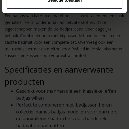
Selectie toestaan
onderhoud
Een badjas van katoen en bamboe is slijtvast, ademend en vaak
gemakkelijker in onderhoud dan delicate stoffen. Deze
eigenschappen maken de Bo badjas ideaal voor dagelijks
gebruik. Combineer hem met bijpassende handdoeken en een
zachte badmat voor een complete set. Overweeg ook een
matrasbeschermer en molton voor frisheid in de slaapkamer en
kussens en kussensloop voor extra comfort.
Specificaties en aanverwante
producten
Geschikt voor mannen die een klassieke, effen
badjas willen
Perfect te combineren met: badjassen heren
collectie, dames badjas modellen voor partners,
en aanvullende badtextiel zoals handdoek,
badmat en badmatten