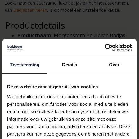
zoekt naar een duurzame, luxe badjas binnen het assortiment
van
Badjassen heren
, is dit model een uitstekende keuze.
Productdetails
Productnaam:
Morgenstern Bo Heren Badjas
marine/blauw M
Brand:
Morgenstern
Categorieën:
Badjassen heren, Badtextiel,
Badjassen (vind meer bij
Badjassen heren
)
Toestemming
Details
Over
Kleur:
Blauw / marine
Materiaal:
Katoen en bamboe — zacht, ademend
en comfortabel
Deze website maakt gebruik van cookies
Voorkeuren:
Sjaalkraag voor extra comfort
We gebruiken cookies om content en advertenties te
Dessin:
Effen
personaliseren, om functies voor social media te bieden
Kledingmaat:
M (Medium)
en om ons websiteverkeer te analyseren. Ook delen we
Stijl en gebruik:
Casual luxe, geschikt als heren
informatie over uw gebruik van onze site met onze
badjas voor thuis, wellness of als comfortabel
partners voor social media, adverteren en analyse. Deze
ochtend/middag-model
partners kunnen deze gegevens combineren met andere