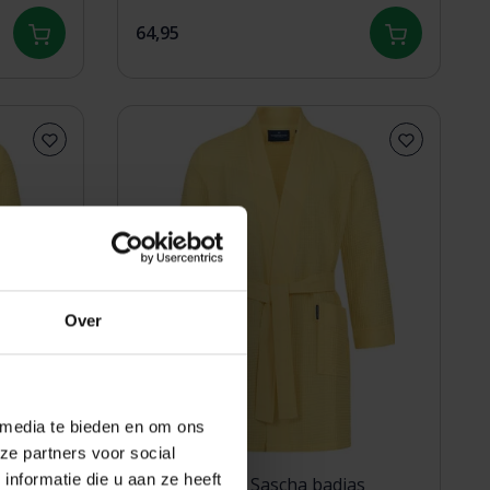
64,95
Over
 media te bieden en om ons
ze partners voor social
nformatie die u aan ze heeft
s
Morgenstern Sascha badjas