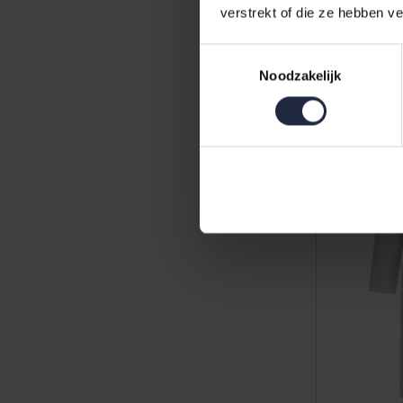
verstrekt of die ze hebben v
wafelstof 
Toestemmingsselectie
64,95
Noodzakelijk