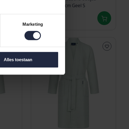
wafelstof 100cm Geel S
64,95
Marketing
Alles toestaan