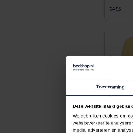
64,95
Toestemming
Deze website maakt gebruik
We gebruiken cookies om cont
websiteverkeer te analyseren
media, adverteren en analys
Morgenste