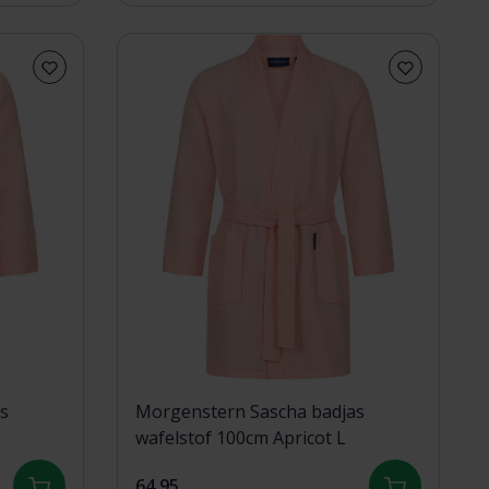
s
Morgenstern Sascha badjas
wafelstof 100cm Apricot L
64,95