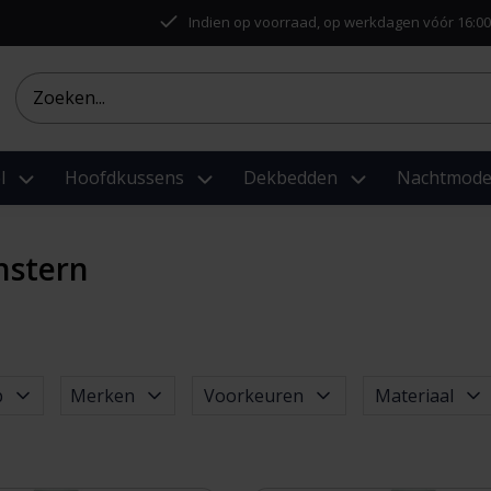
Indien op voorraad, op werkdagen vóór 16:00
l
Hoofdkussens
Dekbedden
Nachtmod
nstern
p
Merken
Voorkeuren
Materiaal