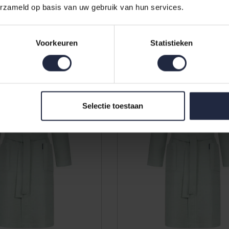
erzameld op basis van uw gebruik van hun services.
100cm Geel L
wafelstof 100cm Geel M
64,95
Voorkeuren
Statistieken
Selectie toestaan