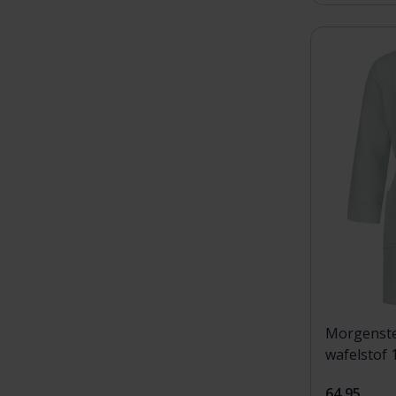
Morgenste
wafelstof 
64,95