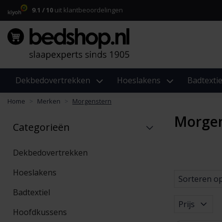
9.1 / 10
uit klantbeoordelingen
Dekbedovertrekken
Hoeslakens
Badtextie
Home
Merken
Morgenstern
Morge
Categorieën
Dekbedovertrekken
Hoeslakens
Sorteren o
Badtextiel
Prijs
Hoofdkussens