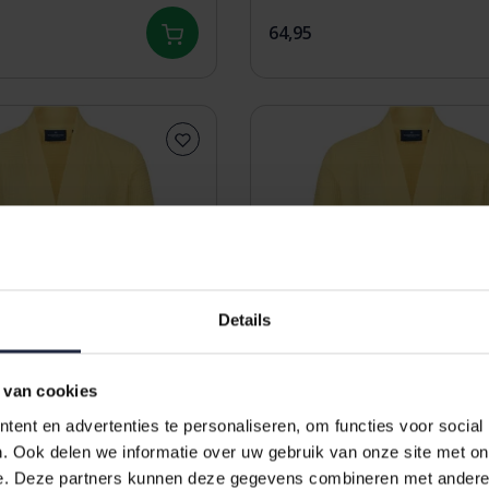
64,95
Details
 van cookies
ent en advertenties te personaliseren, om functies voor social
. Ook delen we informatie over uw gebruik van onze site met on
e. Deze partners kunnen deze gegevens combineren met andere i
rn Sascha badjas
Morgenstern Sascha badja