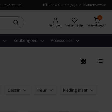
Fillialen & Openingstijden
Klantenservice
 uur verstuurd.
0
Inloggen
Verlanglijstje
Winkelwagen
e
Keukengoed
Accessoires
Dessin
Kleur
Kleding maat