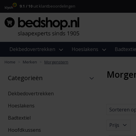
9.1 / 10
uit klantbeoordelingen
Dekbedovertrekken
Hoeslakens
Badtextie
Home
Merken
Morgenstern
Morge
Categorieën
Dekbedovertrekken
Hoeslakens
Sorteren o
Badtextiel
Prijs
Hoofdkussens