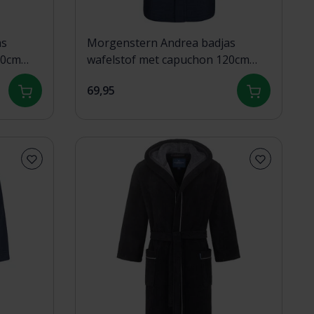
as
Morgenstern Andrea badjas
20cm
wafelstof met capuchon 120cm
Marine L
69,95