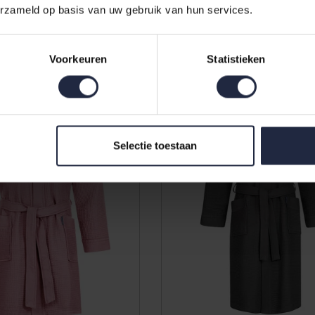
erzameld op basis van uw gebruik van hun services.
marine/grau M
89,95
Voorkeuren
Statistieken
Selectie toestaan