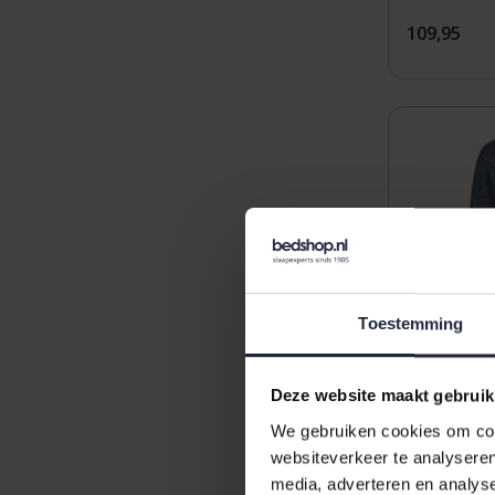
109,95
Toestemming
Deze website maakt gebruik
We gebruiken cookies om cont
websiteverkeer te analyseren
media, adverteren en analys
Morgenste