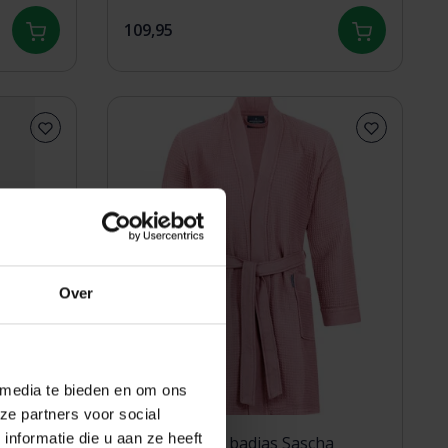
109,95
Over
 media te bieden en om ons
ze partners voor social
nformatie die u aan ze heeft
adjas
Morgenstern badjas Sascha