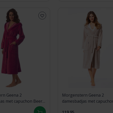
rn Geena 2
Morgenstern Geena 2
as met capuchon Beere
damesbadjas met capucho
119,95