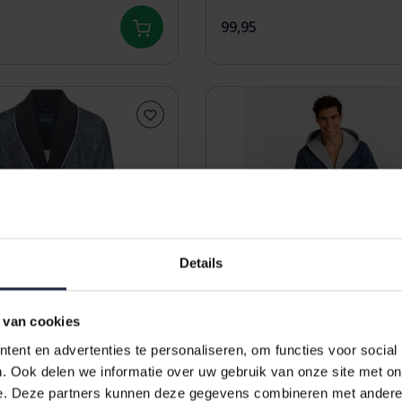
99,95
Details
 van cookies
ent en advertenties te personaliseren, om functies voor social
. Ook delen we informatie over uw gebruik van onze site met on
e. Deze partners kunnen deze gegevens combineren met andere i
rn Theo Heren Badjas
Morgenstern Ron Heren B