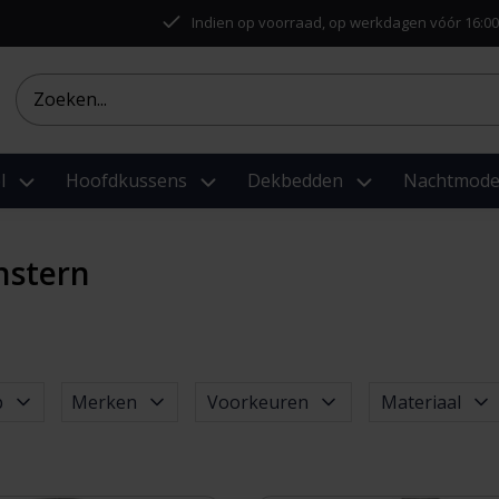
Indien op voorraad, op werkdagen vóór 16:00
l
Hoofdkussens
Dekbedden
Nachtmod
nstern
p
Merken
Voorkeuren
Materiaal