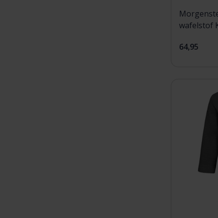
Morgenste
wafelstof
Poederro
64,95