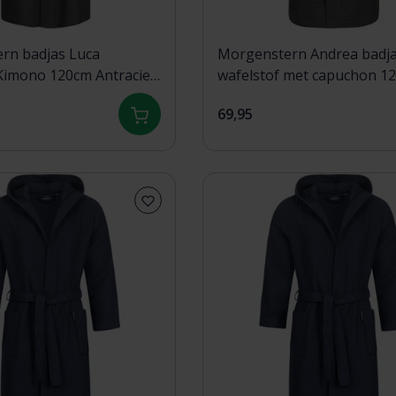
rn badjas Luca
Morgenstern Andrea badj
Kimono 120cm Antraciet
wafelstof met capuchon 1
Antraciet XL
69,95