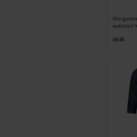
Morgenste
wafelstof 
M
69,95