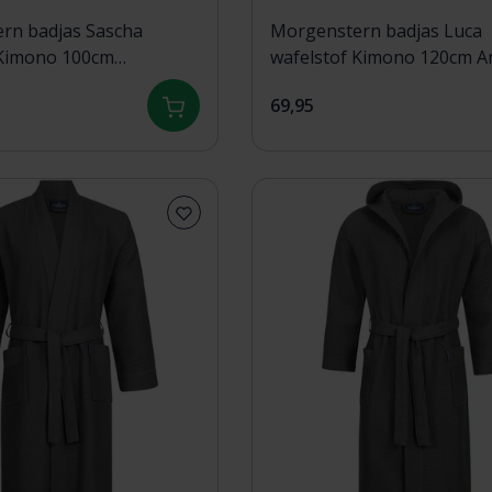
rn badjas Sascha
Morgenstern badjas Luca
 Kimono 100cm
wafelstof Kimono 120cm An
ze M
XL
69,95