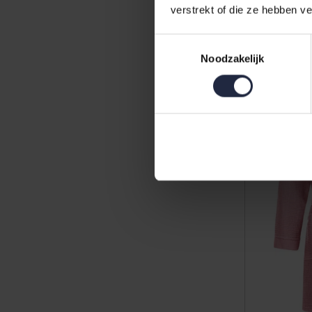
verstrekt of die ze hebben v
Blau XXL
Toestemmingsselectie
99,95
Noodzakelijk