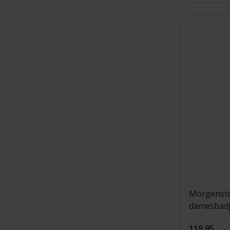
Morgenste
damesbadj
XL
119,95