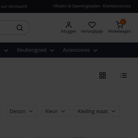
Fillialen & Openingstijden
Klantenservice
 uur verstuurd.
0
Inloggen
Verlanglijstje
Winkelwagen
e
Keukengoed
Accessoires
Dessin
Kleur
Kleding maat