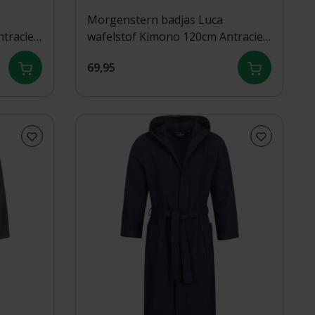
Morgenstern badjas Luca
traciet
wafelstof Kimono 120cm Antraciet
L
69,95