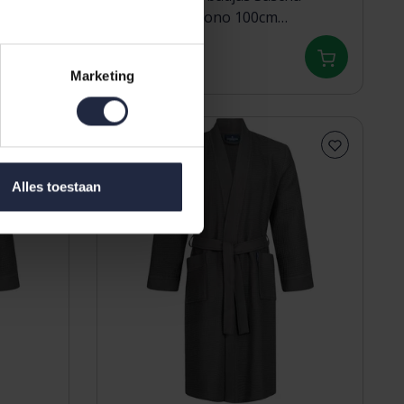
wafelstof Kimono 100cm
Poederroze XL
64,95
Marketing
Alles toestaan