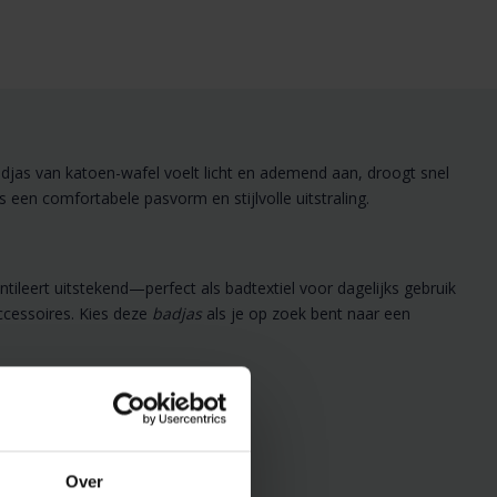
adjas van katoen-wafel voelt licht en ademend aan, droogt snel
een comfortabele pasvorm en stijlvolle uitstraling.
ileert uitstekend—perfect als badtextiel voor dagelijks gebruik
ccessoires. Kies deze
badjas
als je op zoek bent naar een
Over