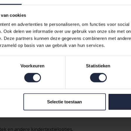
 van cookies
ent en advertenties te personaliseren, om functies voor social
, Badtextiel, Sauna- en wellness
. Ook delen we informatie over uw gebruik van onze site met on
end, zacht, geschikt voor sauna en thuisgebruik
e. Deze partners kunnen deze gegevens combineren met andere i
et de instructies op het waslabel voor behoud van kleur e
erzameld op basis van uw gebruik van hun services.
ess-ervaring
Voorkeuren
Statistieken
assortiment: zachte handdoeken, badmatten en wc-matten voor extra
 Bij Bedshop vind je merken zoals Pip Studio, Essenza, Pip, Vossen, 
n complete spa-ervaring.
mat, toiletmat en badjassen in verschillende stijlen.
Selectie toestaan
oor extra comfort na het douchen.
, dekbedovertrek, hoeslaken, dekens, overtrek, dekbed en 
ek en andere kindertextielopties.