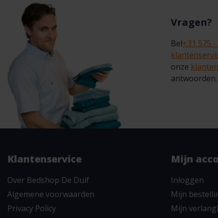
Vragen?
Bel
+31 575 -
klantenserv
onze
klanten
antwoorden.
Klantenservice
Mijn acc
Over Bedshop De Duif
Inloggen
Algemene voorwaarden
Mijn bestell
Privacy Policy
Mijn verlangl