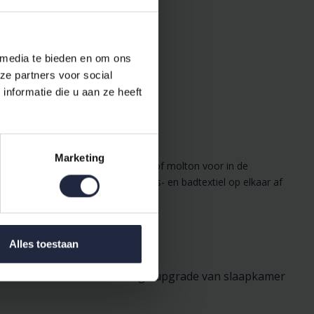
 media te bieden en om ons
ze partners voor social
nformatie die u aan ze heeft
n structuur
Marketing
 comfort, een matrasbeschermer of molton voor in de
Cawo en Vandyck—ideaal om je huis- en badtextiel op elkaar af
Alles toestaan
dekbed set voor een volledige upgrade van slaapkamer