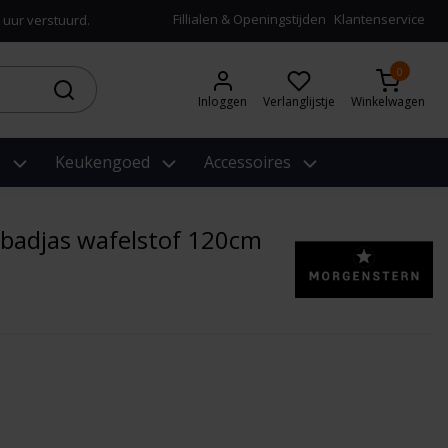
Fillialen & Openingstijden
Klantenservice
 uur verstuurd.
0
Inloggen
Verlanglijstje
Winkelwagen
e
Keukengoed
Accessoires
badjas wafelstof 120cm