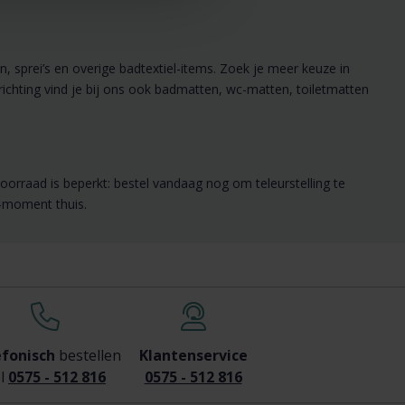
, sprei’s en overige badtextiel-items. Zoek je meer keuze in
ichting vind je bij ons ook badmatten, wc-matten, toiletmatten
oorraad is beperkt: bestel vandaag nog om teleurstelling te
s-moment thuis.
efonisch
bestellen
Klantenservice
l
0575 - 512 816
0575 - 512 816