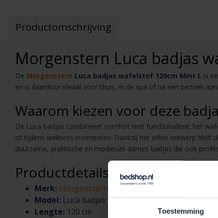
Productomschrijving
Morgenstern Luca badjas wa
De
Morgenstern
Luca badjas wafelstof 120cm Mint L
is ee
en is daardoor ideaal voor thuis, in de spa of na een bezoek aa
Waarom kiezen voor deze badja
De Luca badjas combineert comfort met functionaliteit: het wafe
of tijdens wellness-momenten. Dankzij het effen ontwerp blijft
duurzame, praktische en modieuze dames badjas die ook profes
Productdetails
Merk:
Morgenstern
Model:
Luca badjas
Lengte:
120 cm
Toestemming