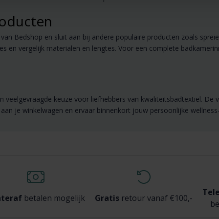
roducten
van Bedshop en sluit aan bij andere populaire producten zoals spreien
s en vergelijk materialen en lengtes. Voor een complete badkamerinr
n veelgevraagde keuze voor liefhebbers van kwaliteitsbadtextiel. De v
oe aan je winkelwagen en ervaar binnenkort jouw persoonlijke wellnes
Tel
teraf
betalen mogelijk
Gratis
retour vanaf €100,-
be