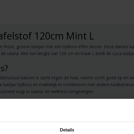
felstof 120cm Mint L
n frisse, groene badjas met een tijdloos effen dessin. Deze dames b
n de sauna. Met een lengte van 120 cm en maat L biedt de Luca badjas 
s?
lstructuur-katoen is zacht tegen de huid, neemt vocht goed op en vent
 de badjas tijdloos en makkelijk te combineren met andere badkamera
sioneel oogt in sauna- en wellness-omgevingen.
Details