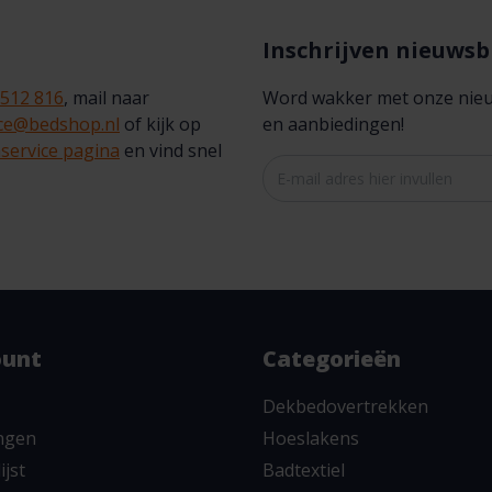
Inschrijven nieuwsb
 512 816
, mail naar
Word wakker met onze nieuws
ice@bedshop.nl
of kijk op
en aanbiedingen!
service pagina
en vind snel
ount
Categorieën
Dekbedovertrekken
ingen
Hoeslakens
ijst
Badtextiel