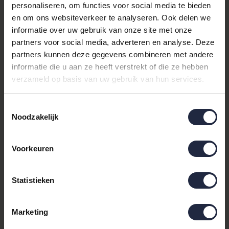
personaliseren, om functies voor social media te bieden
Productdetails en specificaties
en om ons websiteverkeer te analyseren. Ook delen we
Productnaam:
Morgenstern Luca badjas
informatie over uw gebruik van onze site met onze
wafelstof 120cm Mint S
partners voor social media, adverteren en analyse. Deze
Merk:
Morgenstern
partners kunnen deze gegevens combineren met andere
Categorieën:
Badjassen dames, Badtextiel,
informatie die u aan ze heeft verstrekt of die ze hebben
Sauna badjassen, Sauna- en wellness, Badjassen
verzameld op basis van uw gebruik van hun services.
Kleur:
Groen (Mint)
Dessin:
Effen
Toestemmingsselectie
Materiaal:
Katoen-wafel
Noodzakelijk
Kleding maat:
Maat S
Lengte:
120 cm
Voorkeuren
Geschikt voor:
dagelijks gebruik, sauna,
wellness, hotel en ontspanning
Statistieken
Combineer met andere
hoogwaardige
Marketing