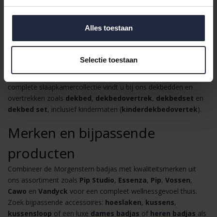
badtextielproducten
Bij Bedshop.nl completeren we uw ontspanningsruimte met een
Alles toestaan
uitgebreid assortiment: van zachte
handdoeken
, badmatten en
badmatten
tot luxe
badjassen
voor dames en heren. Denk
aan praktische items zoals
matrasbeschermer
,
molton
,
Selectie toestaan
hoeslaken
en
kussensloop
, maar ook sfeervolle aanvullingen
zoals
sprei
,
spreien
,
sierkussen
en
dekens
. Voor uw
complete slaapkamercollectie vindt u bij ons dekbedden en
overtrekken zoals
dekbed
,
dekbedovertrek
,
dekbedset
en
dekbed set
, inclusief kindermaten (
kinderdekbedovertek
).
Merken en bijpassende
producten
Combineer de Morgenstern badjas met kwaliteitsmerken uit
ons assortiment zoals
Pip Studio
,
Essenza
,
Pip
,
Vossen
,
Cawo
en
Vandyck
voor een compleet wellnessgevoel thuis.
Zoek bijpassende accessoires:
hoeslaken
,
kussens
,
kussensloop
of een luxe
dames badjas
of
heren badjas
als