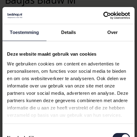
Ervaar ultiem comfort en stijl met de
Morgenstern
Theo Heren
Badjas in een elegante blauwe kleur. Deze badjas is een
perfecte keuze voor elke man die waarde hecht aan kwaliteit en
luxe in zijn dagelijkse routine.
Toestemming
Details
Over
Waarom kiezen voor de
Deze website maakt gebruik van cookies
Morgenstern Theo Heren
We gebruiken cookies om content en advertenties te
Badjas?
personaliseren, om functies voor social media te bieden
en om ons websiteverkeer te analyseren. Ook delen we
De Morgenstern Theo Heren Badjas biedt een ongeëvenaarde
informatie over uw gebruik van onze site met onze
combinatie van zachtheid en duurzaamheid dankzij de
partners voor social media, adverteren en analyse. Deze
hoogwaardige materialen zoals katoen en bamboe. Deze
partners kunnen deze gegevens combineren met andere
stoffen zorgen niet alleen voor een aangenaam gevoel op de
informatie die u aan ze heeft verstrekt of die ze hebben
huid, maar zijn ook ademend en vochtabsorberend, waardoor
verzameld op basis van uw gebruik van hun services.
je altijd fris en comfortabel blijft.
Productdetails en specificaties
Toestemmingsselectie