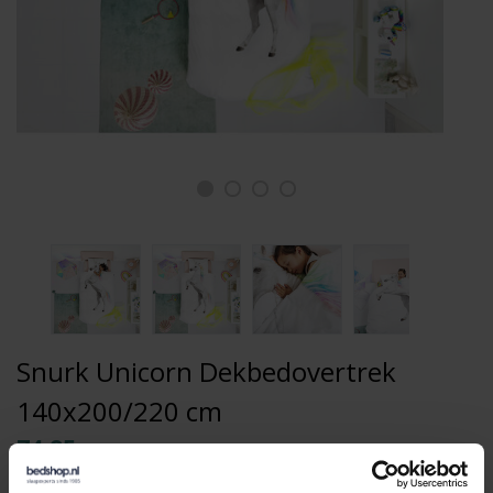
Snurk Unicorn Dekbedovertrek
140x200/220 cm
74,95