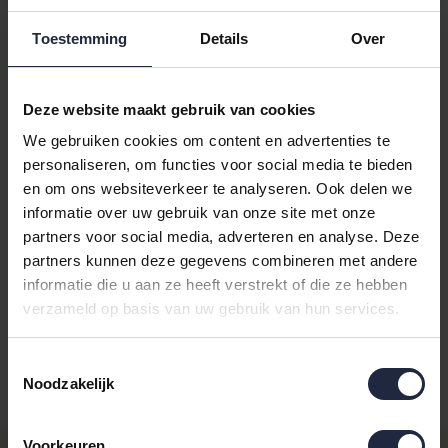
Toestemming
Details
Over
Deze website maakt gebruik van cookies
Varianten:
multi
We gebruiken cookies om content en advertenties te
personaliseren, om functies voor social media te bieden
Loading...
en om ons websiteverkeer te analyseren. Ook delen we
Loading...
informatie over uw gebruik van onze site met onze
partners voor social media, adverteren en analyse. Deze
In de winkelwagen
partners kunnen deze gegevens combineren met andere
informatie die u aan ze heeft verstrekt of die ze hebben
verzameld op basis van uw gebruik van hun services.
Binnen 24 uur verstuurd
Gratis retourneren vanaf €100,-
Toestemmingsselectie
Noodzakelijk
Achteraf betalen mogelijk
Voorkeuren