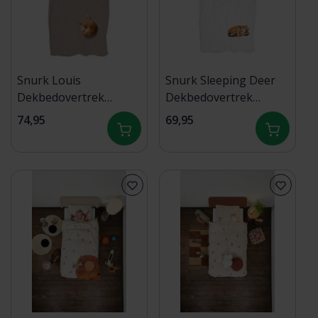
Snurk Louis
Snurk Sleeping Deer
Dekbedovertrek
Dekbedovertrek
140x200/220 cm
140x200/220 cm
74,95
69,95