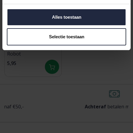
Alles toestaan
Selectie toestaan
Snurk Mondkapje
Robot
5,95
50,-
Achteraf
betalen mogelijk