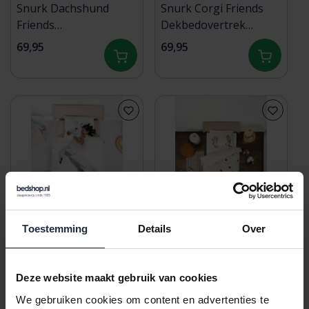
Snurk Dachshund
Snurk Corgi Friends
Friends
Dekbedovertrek
Dekbedovertrek
140x200/220 cm
69,95
69,95
140x200/220 cm
Toestemming
Details
Over
Snurk Unicorn
Snurk Kitten Friends
Dekbedovertrek
Dekbedovertrek
Deze website maakt gebruik van cookies
140x200/220 cm
140x200/220 cm
74,95
69,95
We gebruiken cookies om content en advertenties te