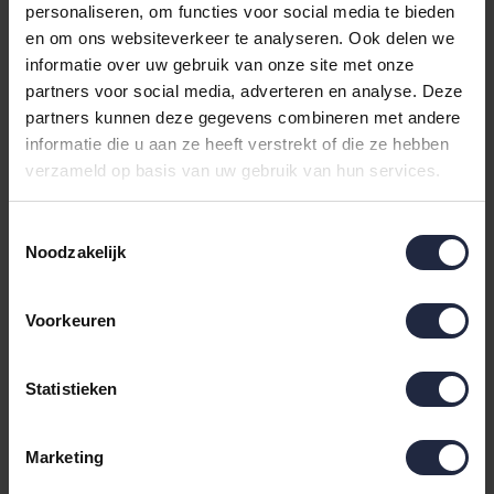
personaliseren, om functies voor social media te bieden
en om ons websiteverkeer te analyseren. Ook delen we
informatie over uw gebruik van onze site met onze
partners voor social media, adverteren en analyse. Deze
partners kunnen deze gegevens combineren met andere
informatie die u aan ze heeft verstrekt of die ze hebben
verzameld op basis van uw gebruik van hun services.
Toestemmingsselectie
Noodzakelijk
Snurk Beagle Friends
Snurk beddengoed
Dekbedovertrek
Ballerina
Voorkeuren
140x200/220 cm
Dekbedovertrek
69,95
69,95
Statistieken
Marketing