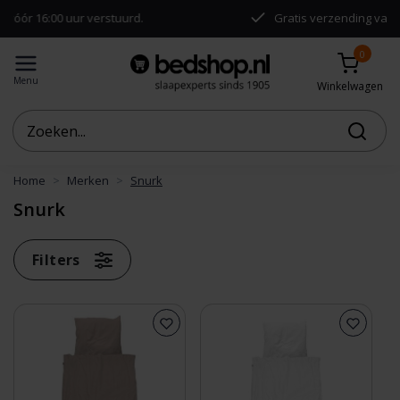
:00 uur verstuurd.
Gratis verzending vanaf €50,-
0
Menu
Winkelwagen
Home
Merken
Snurk
Snurk
Filters