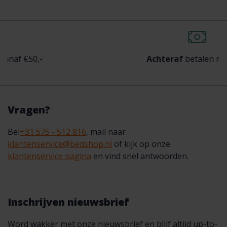
-
Achteraf
betalen mogelijk
Vragen?
Bel
+31 575 - 512 816
, mail naar
klantenservice@bedshop.nl
of kijk op onze
klantenservice pagina
en vind snel antwoorden.
Inschrijven nieuwsbrief
Word wakker met onze nieuwsbrief en blijf altijd up-to-