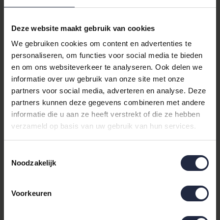
gecombineerd met subtiele dierenprints
Perfecte maat voor eenpersoons bedden:
Deze website maakt gebruik van cookies
140x200/220 cm
Geschikt om te combineren met hoeslaken,
We gebruiken cookies om content en advertenties te
kussens en spreien voor een complete look
personaliseren, om functies voor social media te bieden
Makkelijk te onderhouden en geschikt voor
en om ons websiteverkeer te analyseren. Ook delen we
dagelijks gebruik
informatie over uw gebruik van onze site met onze
partners voor social media, adverteren en analyse. Deze
Productdetails & specificaties
partners kunnen deze gegevens combineren met andere
informatie die u aan ze heeft verstrekt of die ze hebben
Titel:
Pip Studio Dekbedovertrek Bamboo
verzameld op basis van uw gebruik van hun services.
Blossom Licht blauw 140x200/220 cm
Merk:
Pip Studio
(ook verwant aan pip, essenza)
Toestemmingsselectie
Categorieën:
Dekbedovertrekken,
Eenpersoons
Noodzakelijk
(140x220)
Materiaal:
Katoen-perkal
— koel aanvoelend en
duurzaam
Voorkeuren
Kleur:
Blauw
, licht en veelzijdig
Dessin:
Dieren, Bloemen & planten — speels en