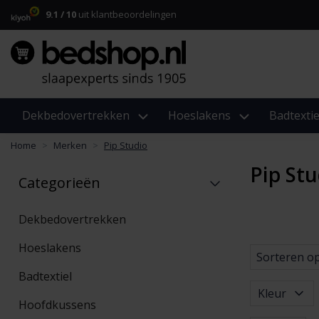
9.1 / 10
uit klantbeoordelingen
Dekbedovertrekken
Hoeslakens
Badtextie
Home
Merken
Pip Studio
Pip Stu
Categorieën
Dekbedovertrekken
Hoeslakens
Sorteren o
Badtextiel
Kleur
Hoofdkussens