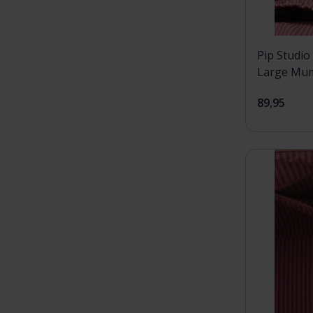
Pip Studio 
Large Mu
Pink66x20
89,95