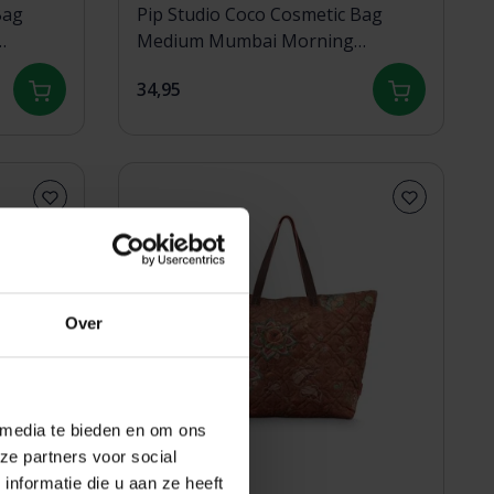
Bag
Pip Studio Coco Cosmetic Bag
Medium Mumbai Morning
Brown21.5x10x10.5cm
34,95
Over
 media te bieden en om ons
ze partners voor social
nformatie die u aan ze heeft