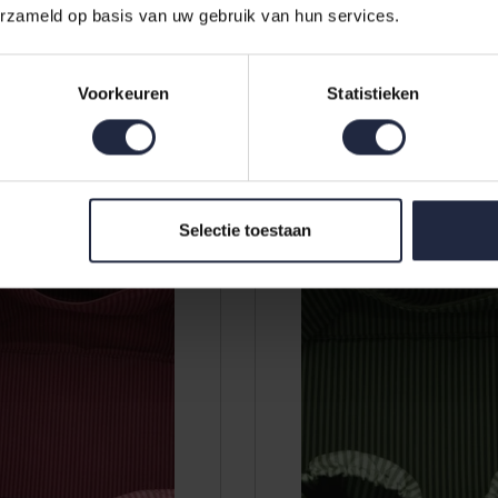
erzameld op basis van uw gebruik van hun services.
 Coco Cosmetic Bag
Pip Studio Tilda Schouder Tas
umbai Morning
Large Mumbai Morning
Voorkeuren
Statistieken
10x10.5cm
Green66x20x44cm
89,95
Selectie toestaan