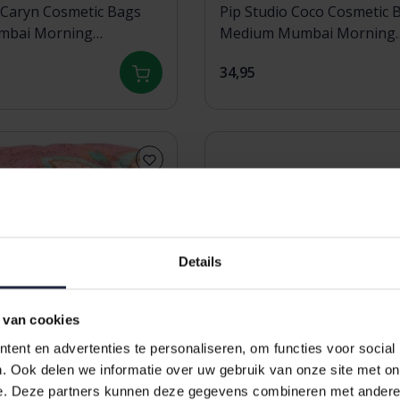
 Caryn Cosmetic Bags
Pip Studio Coco Cosmetic 
mbai Morning
Medium Mumbai Morning
5x18cm/22x1x13cm
Green21.5x10x10.5cm
34,95
Details
 van cookies
ent en advertenties te personaliseren, om functies voor social
. Ook delen we informatie over uw gebruik van onze site met on
e. Deze partners kunnen deze gegevens combineren met andere i