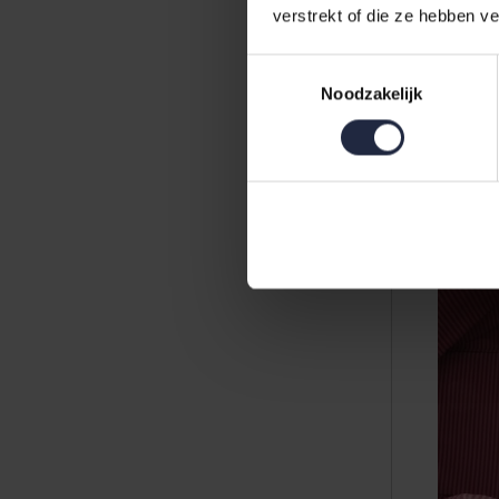
verstrekt of die ze hebben v
Pip Studio
Toestemmingsselectie
Medium M
Noodzakelijk
Pink21.5x
34,95