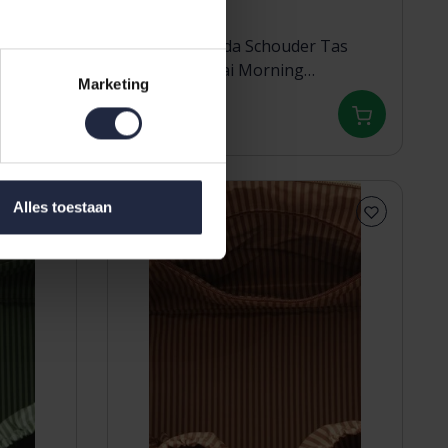
Pip Studio Tilda Schouder Tas
Large Mumbai Morning
Marketing
Brown66x20x44cm
89,95
Alles toestaan