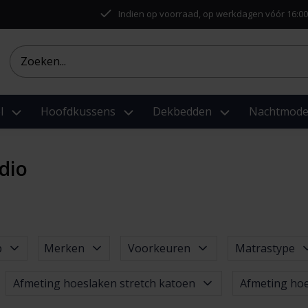
Indien op voorraad, op werkdagen vóór 16:00
l
Hoofdkussens
Dekbedden
Nachtmod
dio
p
Merken
Voorkeuren
Matrastype
Afmeting hoeslaken stretch katoen
Afmeting ho