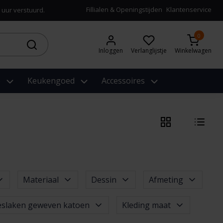
Fillialen & Openingstijden
Klantenservice
 uur verstuurd.
0
Inloggen
Verlanglijstje
Winkelwagen
e
Keukengoed
Accessoires
Materiaal
Dessin
Afmeting
eslaken geweven katoen
Kleding maat