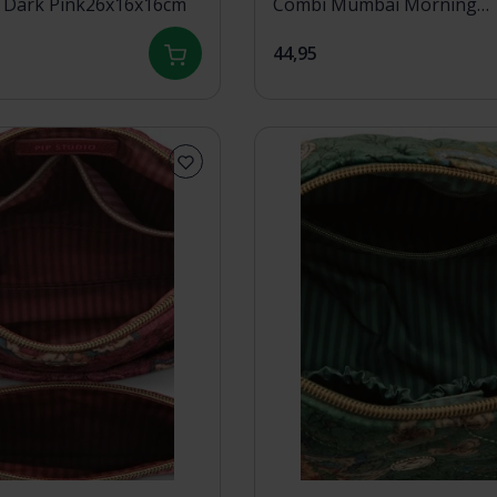
 Dark Pink26x16x16cm
Combi Mumbai Morning
Green26x7.5x18cm/22x1x1
44,95