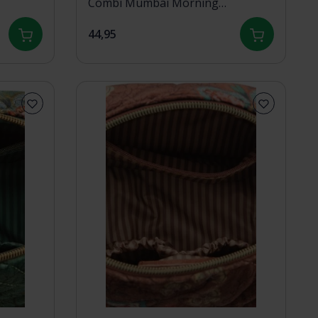
Combi Mumbai Morning
3cm
Brown26x7.5x18cm/22x1x13cm
44,95