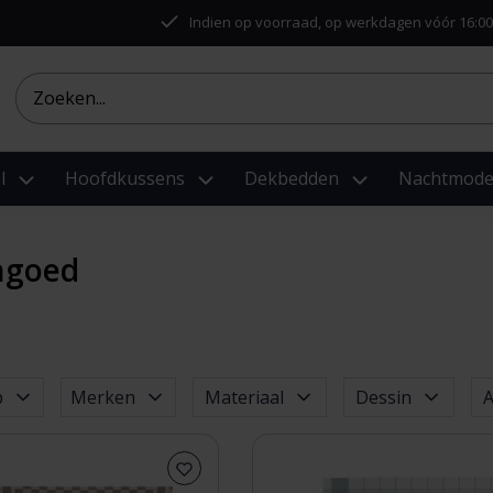
Indien op voorraad, op werkdagen vóór 16:00
l
Hoofdkussens
Dekbedden
Nachtmod
ngoed
p
Merken
Materiaal
Dessin
A