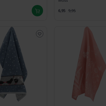
Moss
6,95
9,95