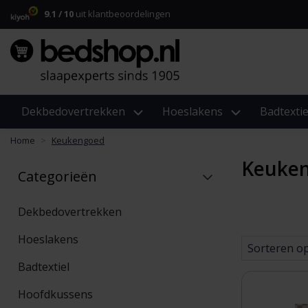
9.1 / 10
uit klantbeoordelingen
Dekbedovertrekken
Hoeslakens
Badtextie
Home
Keukengoed
Keuke
Categorieën
Dekbedovertrekken
Hoeslakens
Sorteren o
Badtextiel
Hoofdkussens