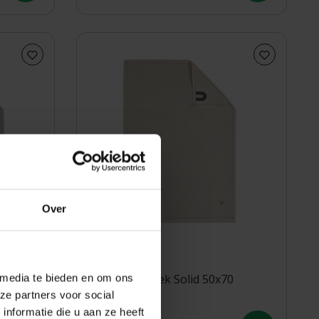
Over
 media te bieden en om ons
 platin
Cawö theedoek Solid 50x70
ze partners voor social
travertin
nformatie die u aan ze heeft