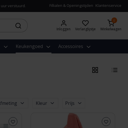
Fillialen & Openingstijden
Klantenservice
 uur verstuurd.
0
Inloggen
Verlanglijstje
Winkelwagen
e
Keukengoed
Accessoires
fmeting
Kleur
Prijs