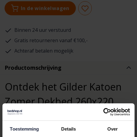
In de winkelwagen
Binnen 24 uur verstuurd
Gratis retourneren vanaf €100,-
Achteraf betalen mogelijk
Productomschrijving
Ontdek het Gilder Katoen
Zomer Dekbed 260x220
Het
Gilder Katoen Zomer Dekbed 260x220
is de perfecte
keuze voor wie op zoek is naar ultiem comfort tijdens warme
zomernachten. Dit dekbed, afkomstig van het gerenommeerde
Toestemming
Details
Over
merk
Gilder
, is speciaal ontworpen om je koel en comfortabel