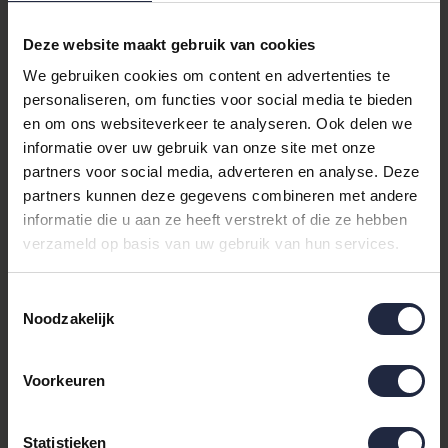
te houden, zelfs tijdens de warmste nachten.
Deze website maakt gebruik van cookies
Waarom kiezen voor het Gilder
We gebruiken cookies om content en advertenties te
Katoen Zomer Dekbed?
personaliseren, om functies voor social media te bieden
en om ons websiteverkeer te analyseren. Ook delen we
Het Gilder Katoen Zomer Dekbed biedt een unieke combinatie
informatie over uw gebruik van onze site met onze
van ademend vermogen en zachtheid. Dankzij het gebruik van
partners voor social media, adverteren en analyse. Deze
hoogwaardig katoen als materiaal, zorgt dit dekbed voor een
partners kunnen deze gegevens combineren met andere
uitstekende luchtcirculatie, waardoor je lichaamstemperatuur
informatie die u aan ze heeft verstrekt of die ze hebben
gereguleerd blijft. Dit maakt het ideaal voor de zomermaanden,
verzameld op basis van uw gebruik van hun services.
wanneer een
zomerdekbed
een must-have is.
Productdetails
Toestemmingsselectie
Noodzakelijk
Maat:
260x220 cm
Materiaal:
Katoen
Categorieën:
Zomerdekbedden
,
Dekbedden
Voorkeuren
Merk:
Gilder
Naast het zomerdekbed, biedt Bedshop een breed scala aan
Statistieken