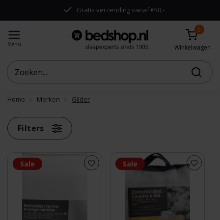
.
Gratis verzending vanaf €50,-
0
Menu
Winkelwagen
Home
Merken
Gilder
Filters
Sale
Sale