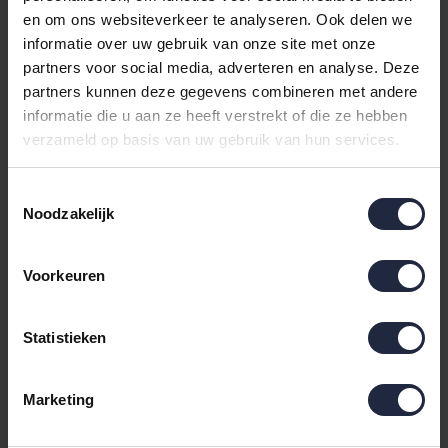
en om ons websiteverkeer te analyseren. Ook delen we
Sale
informatie over uw gebruik van onze site met onze
partners voor social media, adverteren en analyse. Deze
partners kunnen deze gegevens combineren met andere
informatie die u aan ze heeft verstrekt of die ze hebben
verzameld op basis van uw gebruik van hun services.
Toestemmingsselectie
Noodzakelijk
Gilder Katoen zomer
Gilder Microvezel
Dekbed 135x200
hoofdkussen Softline-
plus
Voorkeuren
49,95
42,95
67,95
Statistieken
Sale
Marketing