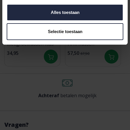
Alles toestaan
Selectie toestaan
Gilder Junior
Gilder Synth Exclusive
meegroeikussen Kids
Firm Kussen
34,95
57,50
67,50
Achteraf
betalen mogelijk
Vragen?