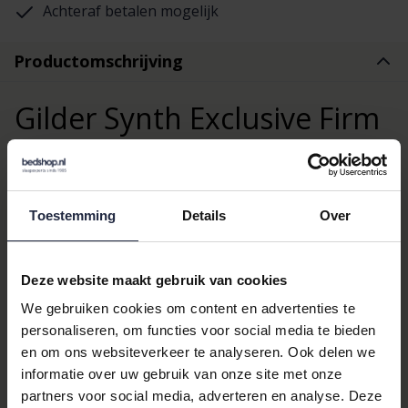
Achteraf betalen mogelijk
Productomschrijving
Gilder Synth Exclusive Firm
Kussen
Het Synth Exlusive Firm kussen van Gilder is een heerlijk
volumineus en veerkrachtig kussen. De combinatie van
Toestemming
Details
Over
polyester vezelbolletjes en latex staafjes geeft dit kussen extra
stevigheid. De brede comfort rand (6 cm) zorgt voor een
gelijkmatige verdeling van de vulling en extra ondersteuning van
Deze website maakt gebruik van cookies
hoofd en nek. De gewatteerde tijk draagt bij aan een goede
We gebruiken cookies om content en advertenties te
vochtopname en extra stevigheid. Deze tijk is gemaakt van
personaliseren, om functies voor social media te bieden
100% luxe perkal-katoen. Het kussen heeft een rits en is
en om ons websiteverkeer te analyseren. Ook delen we
navulbaar.
informatie over uw gebruik van onze site met onze
partners voor social media, adverteren en analyse. Deze