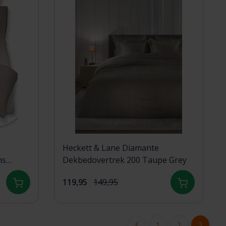
Heckett & Lane Diamante
ns
Dekbedovertrek 200 Taupe Grey
119,95
149,95
1
2
3