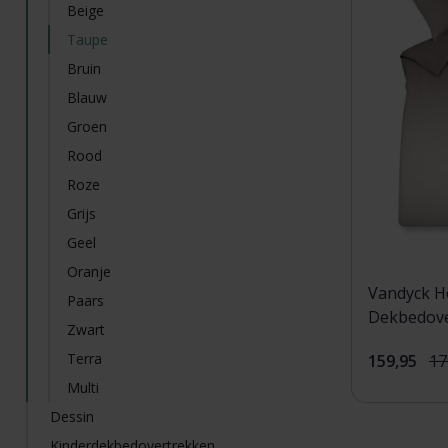
Beige
Taupe
Bruin
Blauw
Groen
Rood
Roze
Grijs
Geel
Oranje
Vandyck H
Paars
Dekbedove
Zwart
(200x200/
Terra
159,95
17
Multi
Dessin
Kinderdekbedovertrekken