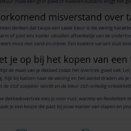
extuur zoals een grof plaid of fluwelen kussens krijgt het 
oorkomend misverstand over 
n denken dat taupe een saaie kleur is die weinig karakter he
rm of juist iets koeler uitvallen afhankelijk van de onderto
ert mooi met zand en crème. Een koelere variant sluit beter 
et je op bij het kopen van ee
ltijd de maat van je dekbed zodat het overtrek goed valt. Le
g. Kijk bij katoen naar de weving en het aantal draden als j
 de stof soepeler wordt en de kleur zich volledig ontwikkelt
e dekbedovertrek kies je voor rust, warmte en flexibiliteit 
ak je een keuze die past bij jouw manier van slapen en jouw