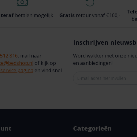
Tel
teraf
betalen mogelijk
Gratis
retour vanaf €100,-
be
Inschrijven nieuwsb
 512 816
, mail naar
Word wakker met onze nieuws
ice@bedshop.nl
of kijk op
en aanbiedingen!
service pagina
en vind snel
ount
Categorieën