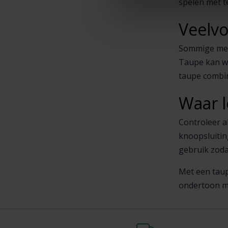
spelen met t
Veelv
Sommige mense
Taupe kan wa
taupe combine
Waar l
Controleer a
knoopsluitin
gebruik zodat
Met een taup
ondertoon ma