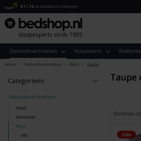
9.1 / 10
uit klantbeoordelingen
Dekbedovertrekken
Hoeslakens
Badtextie
Home
Dekbedovertrekken
Kleur
Taupe
Taupe 
Categorieën
Dekbedovertrekken
Maat
Sorteren o
Materiaal
Kleur
Sale
Wit