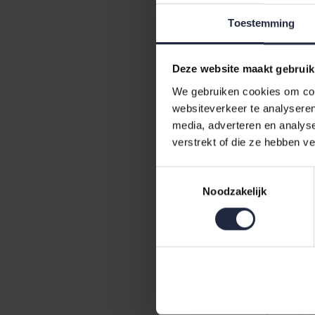
een rustige 
Toestemming
de gladdere 
Percale kato
Deze website maakt gebruik
versterkt he
We gebruiken cookies om cont
materiaal go
websiteverkeer te analyseren
Kijk dus nie
media, adverteren en analys
meer zachthe
verstrekt of die ze hebben v
Waaro
Toestemmingsselectie
Noodzakelijk
Taupe is gesc
een war
grijs t
graag c
In de prakti