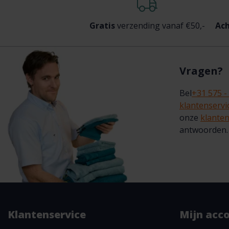
Gratis
verzending vanaf €50,-
Ach
Vragen?
Bel
+31 575 -
klantenserv
onze
klanten
antwoorden.
Klantenservice
Mijn acc