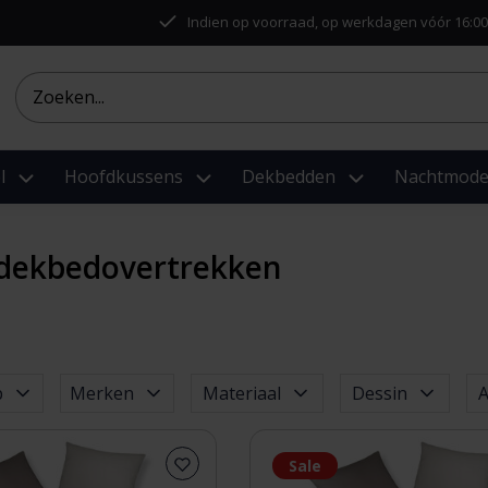
Indien op voorraad, op werkdagen vóór 16:00
l
Hoofdkussens
Dekbedden
Nachtmod
dekbedovertrekken
p
Merken
Materiaal
Dessin
A
Sale