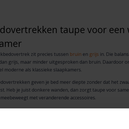
overtrekken taupe voor een w
kamer
kbedovertrek zit precies tussen
bruin
en
grijs
in. Die balans
an grijs, maar minder uitgesproken dan bruin. Daardoor ont
el moderne als klassieke slaapkamers.
overtrekken geven je bed meer diepte zonder dat het zwaar
ast. Heb je juist donkere wanden, dan zorgt taupe voor samen
k meebeweegt met veranderende accessoires.
ateriaal past bij een taupe d
lt hoe taupe tot zijn recht komt. In katoen oogt de kleur wat