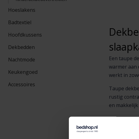
Hoeslakens
Badtextiel
Dekbed
Hoofdkussens
slaap
Dekbedden
Een taupe de
Nachtmode
warmer aan d
Keukengoed
werkt in zow
Accessoires
Taupe dekbed
rustig contr
en makkelij
Welk m
De stof bepaa