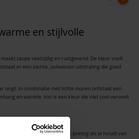
arme en stijlvolle
 maakt taupe veelzijdig en rustgevend. De kleur voelt
staat er een zachte, volwassen uitstraling die goed
 oogt. In combinatie met lichte muren ontstaat een
hang en warmte. Het is een kleur die niet snel verveelt
ekbedovertrek
 matter en natuurlijker. Dat is prettig als je houdt van