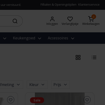
Fillialen & Openingstijden
Klantenservice
 uur verstuurd.
0
Inloggen
Verlanglijstje
Winkelwagen
e
Keukengoed
Accessoires
fmeting
Kleur
Prijs
Sale