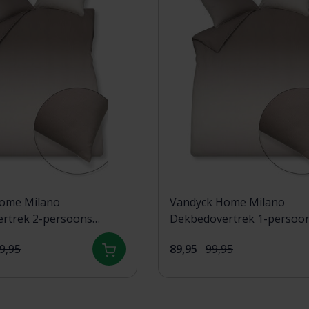
ome Milano
Vandyck Home Milano
rtrek 2-persoons
Dekbedovertrek 1-persoo
220) taupe
(140x200/220) taupe
9,95
89,95
99,95