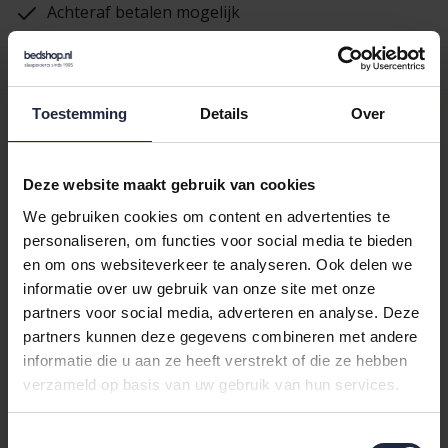
Achteraf betalen mogelijk
Productomschrijving
Toestemming
Details
Over
Beddinghouse
Dekbedovertrek Change
Deze website maakt gebruik van cookies
Taupe 140x200/220 cm
We gebruiken cookies om content en advertenties te
personaliseren, om functies voor social media te bieden
Ontdek de ultieme slaapervaring met het
Beddinghouse
en om ons websiteverkeer te analyseren. Ook delen we
Dekbedovertrek Change Taupe. Gemaakt van de fijnste
informatie over uw gebruik van onze site met onze
materialen, biedt dit dekbedovertrek een ongeëvenaarde
partners voor social media, adverteren en analyse. Deze
zachtheid en comfort. Perfect voor iedereen die op zoek is naar
partners kunnen deze gegevens combineren met andere
een stijlvol en rustgevend slaapkamerinterieur.
informatie die u aan ze heeft verstrekt of die ze hebben
verzameld op basis van uw gebruik van hun services.
Waarom kiezen voor
Beddinghouse?
Toestemmingsselectie